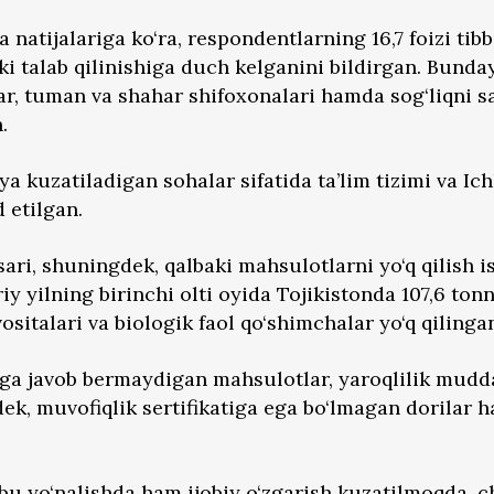
 natijalariga ko‘ra, respondentlarning 16,7 foizi tibb
i talab qilinishiga duch kelganini bildirgan. Bunda
lar, tuman va shahar shifoxonalari hamda sog‘liqni s
.
ya kuzatiladigan sohalar sifatida ta’lim tizimi va Ich
d etilgan.
sari, shuningdek, qalbaki mahsulotlarni yo‘q qilish i
y yilning birinchi olti oyida Tojikistonda 107,6 tonn
sitalari va biologik faol qo‘shimchalar yo‘q qilinga
rga javob bermaydigan mahsulotlar, yaroqlilik mudd
dek, muvofiqlik sertifikatiga ega bo‘lmagan dorilar 
 bu yo‘nalishda ham ijobiy o‘zgarish kuzatilmoqda, 