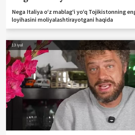
Nega Italiya o‘z mablag‘i yo‘q Tojikistonning eng
loyihasini moliyalashtirayotgani haqida
13 iyul