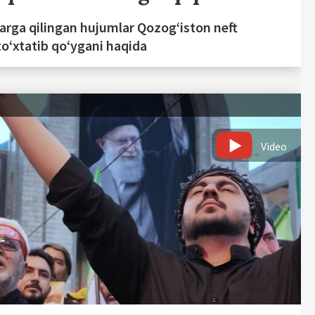
arga qilingan hujumlar Qozog‘iston neft
to‘xtatib qo‘ygani haqida
Video