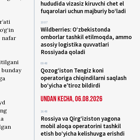
hududida vizasiz kiruvchi chet el
fuqarolari uchun majburiy bo‘ladi
’ati
10:07
Wildberries: O‘zbekistonda
o‘g‘in
omborlar tashkil etilmoqda, ammo
6 nafar
asosiy logistika quvvatlari
Rossiyada qoladi
itilgani
09:48
a bunday
Qozog‘iston Tengiz koni
operatoriga chiqindilarni saqlash
hga
bo‘yicha e’tiroz bildirdi
Undan kecha, 06.08.2026
yd
ing
16:48
Rossiya va Qirg‘iziston yagona
da
mobil aloqa operatorini tashkil
ilgan
etish bo‘yicha kelishuvga erishdi