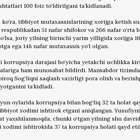
shtatlari 100 foiz to‘ldirilgani ta’kidlanadi.
 ko‘ra, tibbiyot mutaxassislarining xorijga ketish sur
espublikadan 51 nafar shifokor va 266 nafar o‘rta b
‘lsa, joriy yilning birinchi yarim yilligida xorijga 1
otga ega 148 nafar mutaxassis yo‘l olgan.
i korrupsiya darajasi bo‘yicha yetakchi uchlikka kir
ijalariga ham munosabat bildirdi. Mansabdor tizimd
biroq Sog‘liqni saqlash vazirligi pora olish va beris
yotganini ta’kidladi.
yun oylarida korrupsiya bilan bog‘liq 32 ta holat qa
 tibbiyot xodimi ishtirok etgani aniqlangan. Yusufiyn
yat yaxshilanmoqda, chunki o‘tgan yilning shu davri
mi xodimi ishtirokida 37 ta korrupsiya holati qayd et