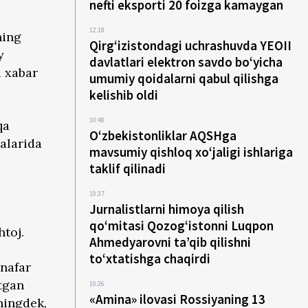
nefti eksporti 20 foizga kamaygan
12:18
ning
Qirg‘izistondagi uchrashuvda YEOII
y
davlatlari elektron savdo bo‘yicha
 xabar
umumiy qoidalarni qabul qilishga
kelishib oldi
10:48
qa
O‘zbekistonliklar AQSHga
alarida
mavsumiy qishloq xo‘jaligi ishlariga
taklif qilinadi
10:37
Jurnalistlarni himoya qilish
qo‘mitasi Qozog‘istonni Luqpon
htoj.
Ahmedyarovni ta’qib qilishni
to‘xtatishga chaqirdi
nafar
‘tgan
10:26
«Amina» ilovasi Rossiyaning 13
uningdek,