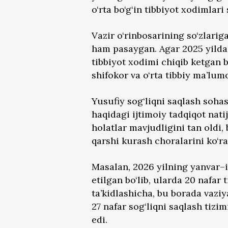
o‘rta bo‘g‘in tibbiyot xodimlari 
Vazir o‘rinbosarining so‘zlariga
ham pasaygan. Agar 2025 yilda r
tibbiyot xodimi chiqib ketgan bo
shifokor va o‘rta tibbiy ma’lum
Yusufiy sog‘liqni saqlash sohas
haqidagi ijtimoiy tadqiqot nat
holatlar mavjudligini tan oldi, 
qarshi kurash choralarini ko‘ra
Masalan, 2026 yilning yanvar–i
etilgan bo‘lib, ularda 20 nafar
ta’kidlashicha, bu borada vazi
27 nafar sog‘liqni saqlash tizi
edi.