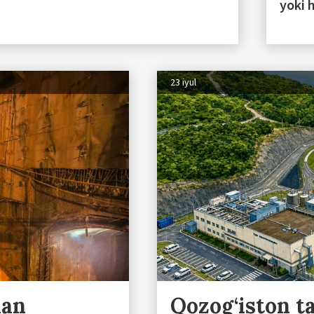
yoki 
23 iyul
lan
Qozog‘iston ta