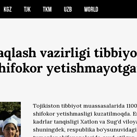
KGZ
TJK
TKM
UZB
WORLD
saqlash vazirligi tibbi
hifokor yetishmayotgan
Tojikiston tibbiyot muassasalarida 1100
shifokor yetishmasligi kuzatilmoqda. E
kadrlar tanqisligi Xatlon va Sug‘d viloya
shuningdek, respublika bo‘ysunuvidagi