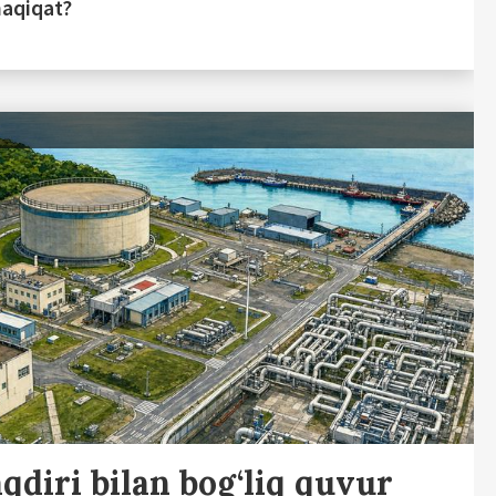
haqiqat?
qdiri bilan bog‘liq quvur