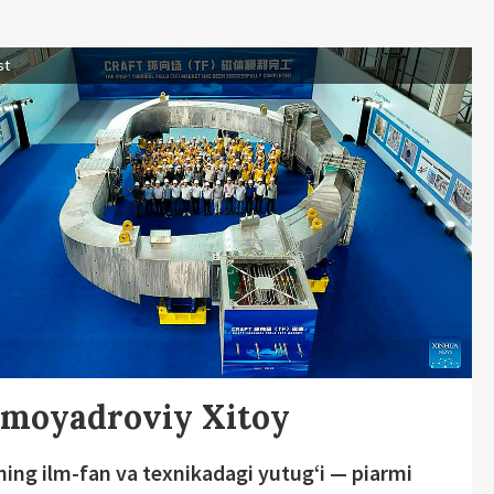
st
rmoyadroviy Xitoy
ning ilm-fan va texnikadagi yutug‘i — piarmi