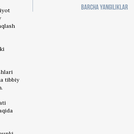
BARCHA YANGILIKLAR
iyot
y
aqlash
ki
shlari
a tibbiy
n.
ati
haqida
chunki