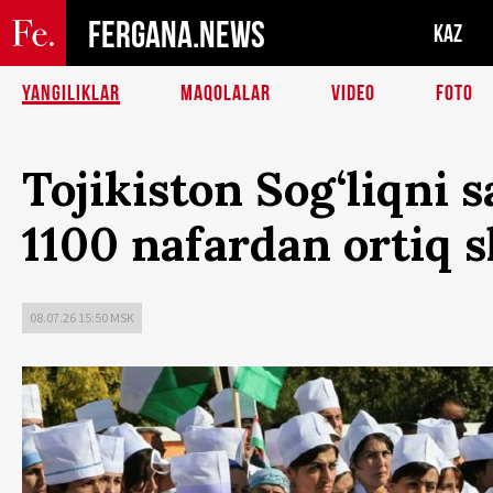
FERGANA.NEWS
KAZ
YANGILIKLAR
MAQOLALAR
VIDEO
FOTO
Tojikiston Sog‘liqni 
1100 nafardan ortiq s
08.07.26 15:50 MSK