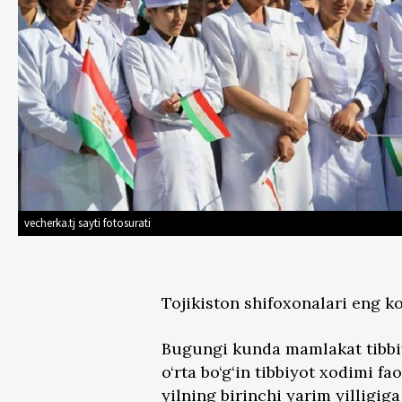
vecherka.tj sayti fotosurati
Tojikiston shifoxonalari eng ko‘
Bugungi kunda mamlakat tibbiy
o‘rta bo‘g‘in tibbiyot xodimi f
yilning birinchi yarim yilligig