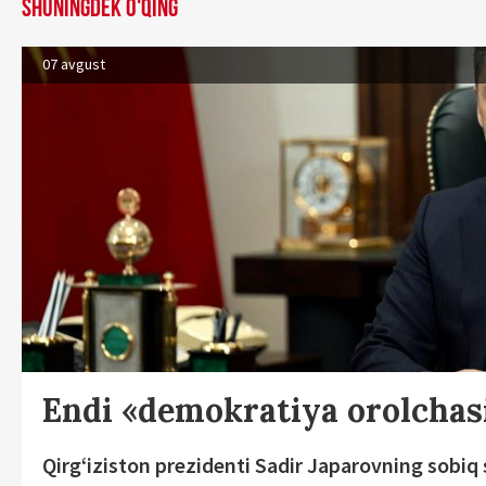
Shuningdek o'qing
07 avgust
Endi «demokratiya orolchas
Qirg‘iziston prezidenti Sadir Japarovning sobiq