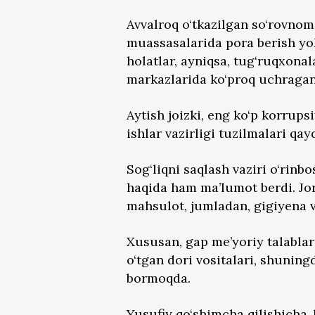
Avvalroq o‘tkazilgan so‘rovnoma
muassasalarida pora berish yok
holatlar, ayniqsa, tug‘ruqxona
markazlarida ko‘proq uchragan
Aytish joizki, eng ko‘p korrupsi
ishlar vazirligi tuzilmalari qay
Sog‘liqni saqlash vaziri o‘rinbo
haqida ham ma’lumot berdi. Jori
mahsulot, jumladan, gigiyena vo
Xususan, gap me’yoriy talabla
o‘tgan dori vositalari, shuning
bormoqda.
Yusufiy qo‘shimcha qilishicha,