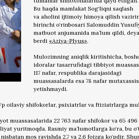
tumanlar shifoxonalarida qayd etilgan.
Bu haqda mamlakat Sog‘liqni saqlash
va aholini ijtimoiy himoya qilish vaziri
birinchi o‘rinbosari Salomuddin Yusufi
matbuot anjumanida ma’lum qildi, deya
berdi
«Aziya-Plyus»
.
Mulozimning aniqlik kiritishicha, bosh
idoralar tasarrufidagi tibbiyot muassas
117 nafar, respublika darajasidagi
muassasalarda esa 78 nafar mutaxassis
yetishmaydi.
p oilaviy shifokorlar, psixiatrlar va ftiziatrlarga mu
ot muassasalarida 22 763 nafar shifokor va 65 496 
aoliyat yuritmoqda. Rasmiy ma’lumotlarga ko‘ra, bu o
a nisbatan mos ravishda 2,7 va 2,6 foizga ko‘pdir. Sh