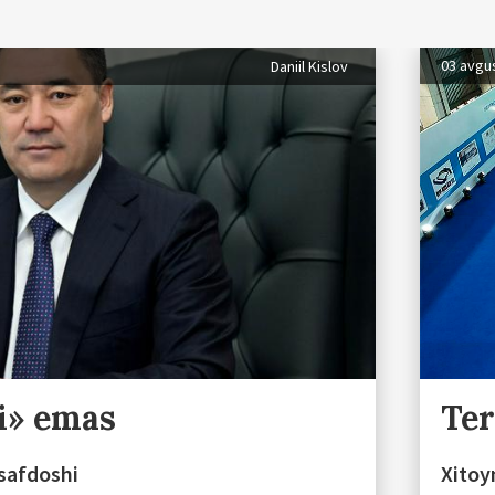
03 avgu
Daniil Kislov
i» emas
Te
 safdoshi
Xitoy