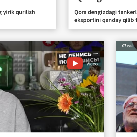
 yirik qurilish
Qora dengizdagi tankerl
eksportini qanday qilib 
07 iyul
Video