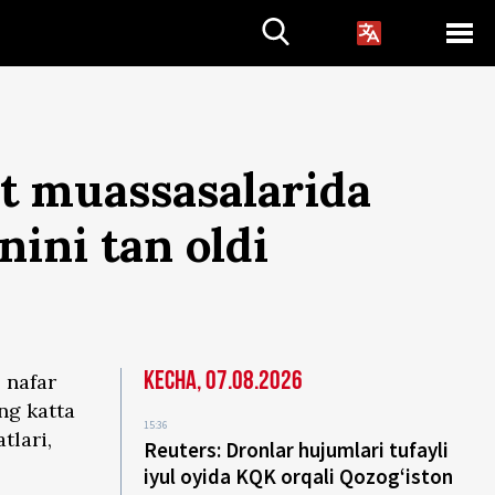
yot muassasalarida
ini tan oldi
Kecha, 07.08.2026
 nafar
ng katta
15:36
tlari,
Reuters: Dronlar hujumlari tufayli
iyul oyida KQK orqali Qozog‘iston