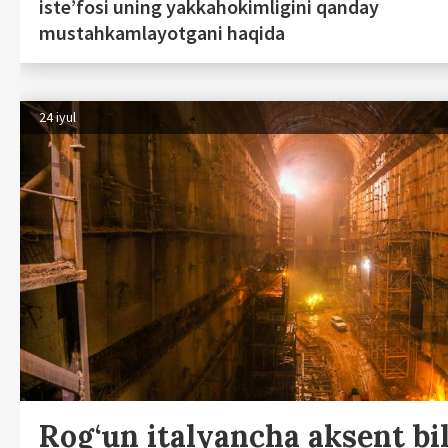
iste’fosi uning yakkahokimligini qanday
mustahkamlayotgani haqida
24 iyul
Rog‘un italyancha aksent bi