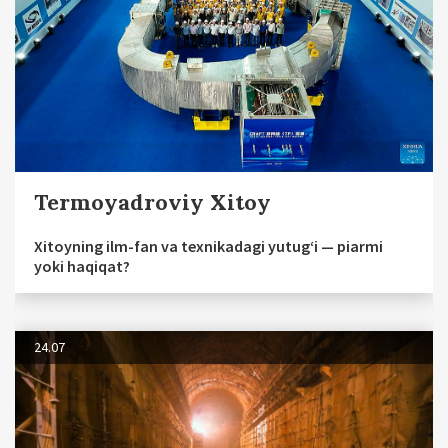
Termoyadroviy Xitoy
Xitoyning ilm-fan va texnikadagi yutug‘i — piarmi
yoki haqiqat?
24.07