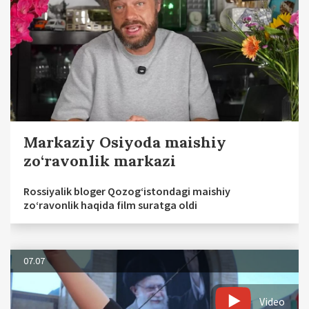
Markaziy Osiyoda maishiy
zo‘ravonlik markazi
Rossiyalik bloger Qozog‘istondagi maishiy
zo‘ravonlik haqida film suratga oldi
07.07
Video