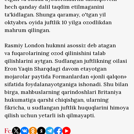
hech qanday dalil taqdim etilmaganini
ta'kidlagan. Shunga qaramay, o'tgan yil
oktyabrь oyida juftlik 10 yilga ozodlikdan
mahrum qilingan.
Rasmiy London hukmni asossiz deb atagan
va fuqarolarining ozod qilinishini talab
qilishlarini aytgan. Sudlangan juftlikning oilasi
Eron Yaqin Sharqdagi davom etayotgan
mojarolar paytida Formanlardan «jonli qalqon»
sifatida foydalanayotganiga ishonadi. Shu bilan
birga, mahbuslarning qarindoshlari Britaniya
hukumatiga qarshi chiqishgan, ularning
fikricha, u sudlangan juftlik huquqlarini himoya
qilish uchun yetarli ish qilmayapti.