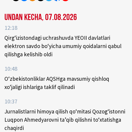
Undan kecha, 07.08.2026
12:18
Qirg‘izistondagi uchrashuvda YEOII davlatlari
elektron savdo bo‘yicha umumiy qoidalarni qabul
qilishga kelishib oldi
10:48
O‘zbekistonliklar AQSHga mavsumiy qishloq
xo‘jaligi ishlariga taklif qilinadi
10:37
Jurnalistlarni himoya qilish qo‘mitasi Qozog‘istonni
Luqpon Ahmedyarovni ta’qib qilishni to‘xtatishga
chaqirdi