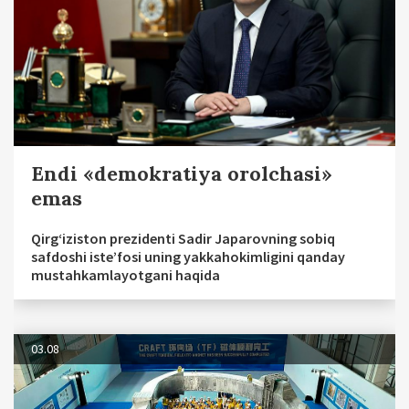
Endi «demokratiya orolchasi»
emas
Qirg‘iziston prezidenti Sadir Japarovning sobiq
safdoshi iste’fosi uning yakkahokimligini qanday
mustahkamlayotgani haqida
03.08