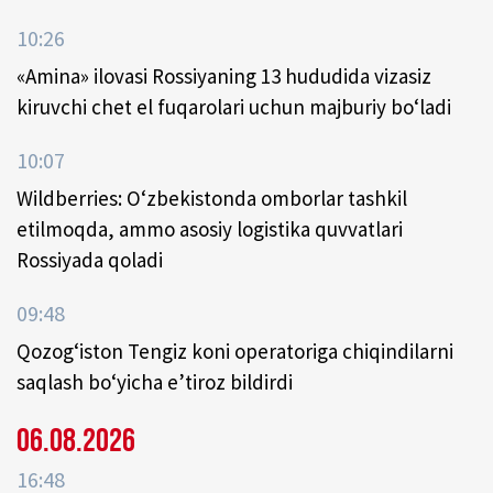
10:26
«Amina» ilovasi Rossiyaning 13 hududida vizasiz
kiruvchi chet el fuqarolari uchun majburiy bo‘ladi
10:07
Wildberries: O‘zbekistonda omborlar tashkil
etilmoqda, ammo asosiy logistika quvvatlari
Rossiyada qoladi
09:48
Qozog‘iston Tengiz koni operatoriga chiqindilarni
saqlash bo‘yicha e’tiroz bildirdi
06.08.2026
16:48