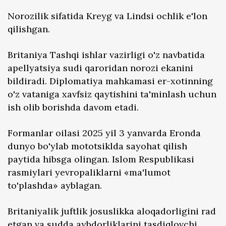
Norozilik sifatida Kreyg va Lindsi ochlik e'lon
qilishgan.
Britaniya Tashqi ishlar vazirligi o'z navbatida
apellyatsiya sudi qaroridan norozi ekanini
bildiradi. Diplomatiya mahkamasi er-xotinning
o'z vataniga xavfsiz qaytishini ta'minlash uchun
ish olib borishda davom etadi.
Formanlar oilasi 2025 yil 3 yanvarda Eronda
dunyo bo'ylab mototsiklda sayohat qilish
paytida hibsga olingan. Islom Respublikasi
rasmiylari yevropaliklarni «ma'lumot
to'plashda» ayblagan.
Britaniyalik juftlik josuslikka aloqadorligini rad
etgan va sudda aybdorliklarini tasdiqlovchi