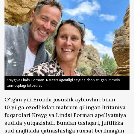
Kreyg va Lindsi Forman. Reuters agentligi saytida chop etilgan ijtimoiy
tarmoqdagi fotosurat
O'tgan yili Eronda josuslik ayblovlari bilan
10 yilga ozodlikdan mahrum qilingan Britaniya
fuqarolari Kreyg va Lindsi Forman apellyatsiya
sudida yutqazishdi. Bundan tashqari, juftlikka
sud majlisida qatnashishga ruxsat berilmagan