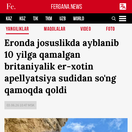
FERGANA.NEWS
KAZ
KGZ
TJK
TKM
UZB
WORLD
YANGILIKLAR
MAQOLALAR
VIDEO
FOTO
Eronda josuslikda ayblanib
10 yilga qamalgan
britaniyalik er-xotin
apellyatsiya sudidan so'ng
qamoqda qoldi
03.06.26 10:47 MSK