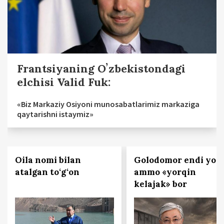
Frantsiyaning Oʼzbekistondagi
elchisi Valid Fuk:
«Biz Markaziy Osiyoni munosabatlarimiz markaziga
qaytarishni istaymiz»
Oila nomi bilan
Golodomor endi yo'q
atalgan to‘g‘on
ammo «yorqin
kelajak» bor