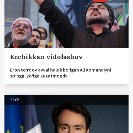
Kechikkan vidolashuv
Eron to‘rt oy avval halok bo‘lgan Ali Xomanaiyni
so‘nggi yo‘lga kuzatmoqda
22.06