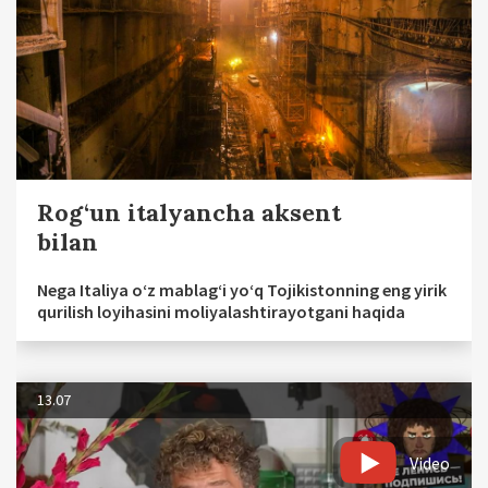
Rog‘un italyancha aksent
bilan
Nega Italiya o‘z mablag‘i yo‘q Tojikistonning eng yirik
qurilish loyihasini moliyalashtirayotgani haqida
13.07
Video