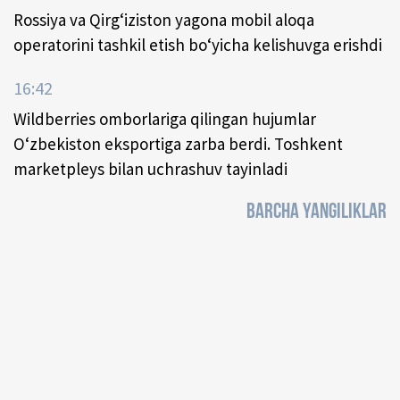
Rossiya va Qirg‘iziston yagona mobil aloqa
operatorini tashkil etish bo‘yicha kelishuvga erishdi
16:42
Wildberries omborlariga qilingan hujumlar
O‘zbekiston eksportiga zarba berdi. Toshkent
marketpleys bilan uchrashuv tayinladi
BARCHA YANGILIKLAR