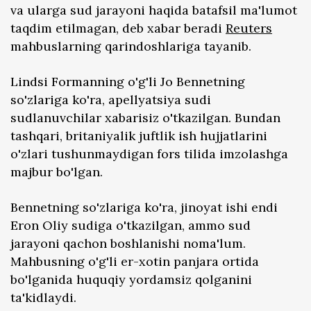
va ularga sud jarayoni haqida batafsil ma'lumot
taqdim etilmagan, deb xabar beradi
Reuters
mahbuslarning qarindoshlariga tayanib.
Lindsi Formanning o'g'li Jo Bennetning
so'zlariga ko'ra, apellyatsiya sudi
sudlanuvchilar xabarisiz o'tkazilgan. Bundan
tashqari, britaniyalik juftlik ish hujjatlarini
o'zlari tushunmaydigan fors tilida imzolashga
majbur bo'lgan.
Bennetning so'zlariga ko'ra, jinoyat ishi endi
Eron Oliy sudiga o'tkazilgan, ammo sud
jarayoni qachon boshlanishi noma'lum.
Mahbusning o'g'li er-xotin panjara ortida
bo'lganida huquqiy yordamsiz qolganini
ta'kidlaydi.