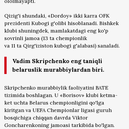
ololmayapti.
Qizig'i shundaki, «Dordoy» ikki karra OFK
prezidenti Kubogi g'olibi hisoblanadi. Bishkek
klubi shuningdek, mamlakatdagi eng ko'p
sovrinli jamoa (13 ta chempionlik
va 11 ta Qirg'iziston kubogi g'alabasi) sanaladi.
Vadim Skripchenko eng taniqli
belaruslik murabbiylardan biri.
Skripchenko murabbiylik faoliyatini BATE
tizimida boshlagan. U «Borisov» klubi ketma-
ket uchta Belarus chempionligini qo'lga
kiritgan va UEFA Chempionlar ligasi guruh
bosqichiga chiqqan davrda Viktor
Goncharenkoning jamoasi tarkibida bo'lgan.