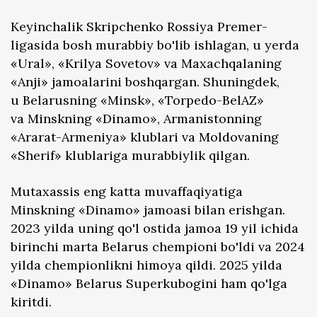
Keyinchalik Skripchenko Rossiya Premer-
ligasida bosh murabbiy bo'lib ishlagan, u yerda
«Ural», «Krilya Sovetov» va Maxachqalaning
«Anji» jamoalarini boshqargan. Shuningdek,
u Belarusning «Minsk», «Torpedo-BelAZ»
va Minskning «Dinamo», Armanistonning
«Ararat-Armeniya» klublari va Moldovaning
«Sherif» klublariga murabbiylik qilgan.
Mutaxassis eng katta muvaffaqiyatiga
Minskning «Dinamo» jamoasi bilan erishgan.
2023 yilda uning qo'l ostida jamoa 19 yil ichida
birinchi marta Belarus chempioni bo'ldi va 2024
yilda chempionlikni himoya qildi. 2025 yilda
«Dinamo» Belarus Superkubogini ham qo'lga
kiritdi.