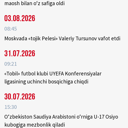
maosh bilan o‘z safiga oldi
03.08.2026
08:45
Moskvada «tojik Pelesi» Valeriy Tursunov vafot etdi
31.07.2026
09:21
«Tobil» futbol klubi UYEFA Konferensiyalar
ligasining uchinchi bosqichiga chiqdi
30.07.2026
15:30
O‘zbekiston Saudiya Arabistoni o‘rniga U-17 Osiyo
kubogiga mezbonlik qiladi