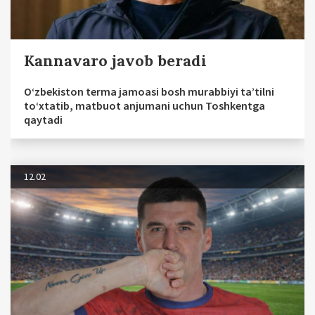
Kannavaro javob beradi
O‘zbekiston terma jamoasi bosh murabbiyi ta’tilni
to‘xtatib, matbuot anjumani uchun Toshkentga
qaytadi
12.02