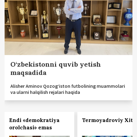
O‘zbekistonni quvib yetish
maqsadida
Alisher Aminov Qozog‘iston futbolining muammolari
va ularni halqilish rejalari haqida
Endi «demokratiya
Termoyadroviy Xito
orolchasi» emas