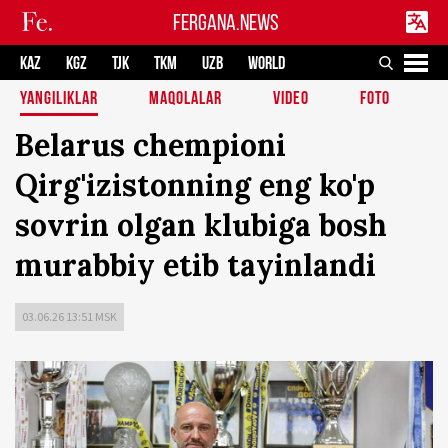
FERGANA.NEWS
KAZ
KGZ
TJK
TKM
UZB
WORLD
YANGILIKLAR
MAQOLALAR
VIDEO
FOTO
Belarus chempioni
Qirg'izistonning eng ko'p
sovrin olgan klubiga bosh
murabbiy etib tayinlandi
03.06.26 13:51 MSK