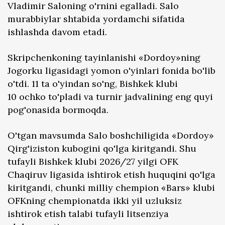
Vladimir Saloning o'rnini egalladi. Salo
murabbiylar shtabida yordamchi sifatida
ishlashda davom etadi.
Skripchenkoning tayinlanishi «Dordoy»ning
Jogorku ligasidagi yomon o'yinlari fonida bo'lib
o'tdi. 11 ta o'yindan so'ng, Bishkek klubi
10 ochko to'pladi va turnir jadvalining eng quyi
pog'onasida bormoqda.
O'tgan mavsumda Salo boshchiligida «Dordoy»
Qirg'iziston kubogini qo'lga kiritgandi. Shu
tufayli Bishkek klubi 2026/27 yilgi OFK
Chaqiruv ligasida ishtirok etish huquqini qo'lga
kiritgandi, chunki milliy chempion «Bars» klubi
OFKning chempionatda ikki yil uzluksiz
ishtirok etish talabi tufayli litsenziya