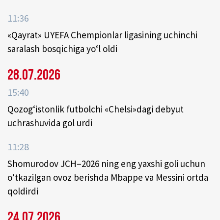
11:36
«Qayrat» UYEFA Chempionlar ligasining uchinchi
saralash bosqichiga yo‘l oldi
28.07.2026
15:40
Qozog‘istonlik futbolchi «Chelsi»dagi debyut
uchrashuvida gol urdi
11:28
Shomurodov JCH–2026 ning eng yaxshi goli uchun
o‘tkazilgan ovoz berishda Mbappe va Messini ortda
qoldirdi
24.07.2026