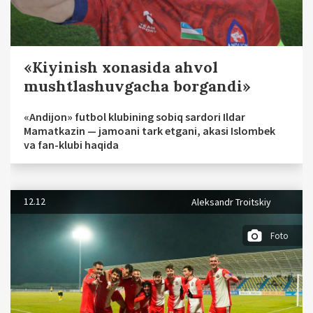
«Kiyinish xonasida ahvol
mushtlashuvgacha borgandi»
«Andijon» futbol klubining sobiq sardori Ildar
Mamatkazin — jamoani tark etgani, akasi Islombek
va fan-klubi haqida
12.12
Aleksandr Troitskiy
Foto