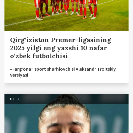
Qirg‘iziston Premer-ligasining
2025 yilgi eng yaxshi 10 nafar
o‘zbek futbolchisi
«Farg‘ona» sport sharhlovchisi Aleksandr Troitskiy
versiyasi
02.12