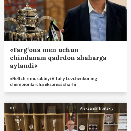
«Farg‘ona men uchun
chindanam qadrdon shaharga
aylandi»
«Neftchi» murabbiyi Vitaliy Levchenkoning
chempionlarcha ekspress sharhi
03.11
Aleksandr Troitskiy