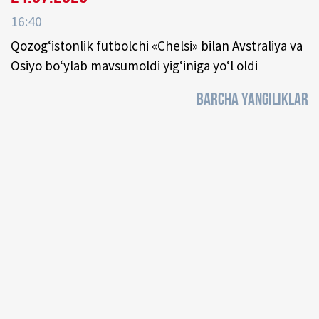
16:40
Qozog‘istonlik futbolchi «Chelsi» bilan Avstraliya va
Osiyo bo‘ylab mavsumoldi yig‘iniga yo‘l oldi
BARCHA YANGILIKLAR