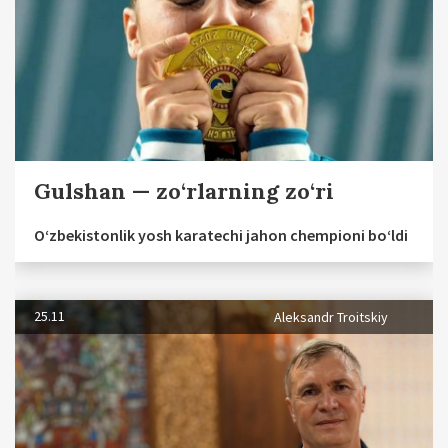
Gulshan — zo‘rlarning zo‘ri
O‘zbekistonlik yosh karatechi jahon chempioni bo‘ldi
25.11
Aleksandr Troitskiy