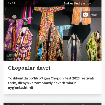
17.11
Andrey Kudryashov
Foto
Choponlar davri
Toshkentda bo‘lib o‘tgan Chopon Fest 2025 festivali
tarix, dizayn va zamonaviy davr ritmlarini
uyg‘unlashtirdi