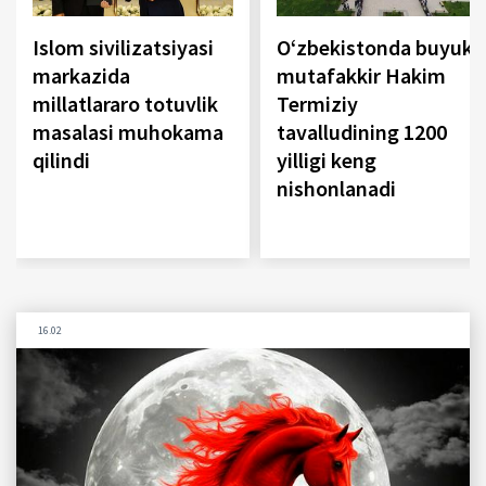
Islom sivilizatsiyasi
O‘zbekistonda buyuk
markazida
mutafakkir Hakim
millatlararo totuvlik
Termiziy
masalasi muhokama
tavalludining 1200
qilindi
yilligi keng
nishonlanadi
16.02