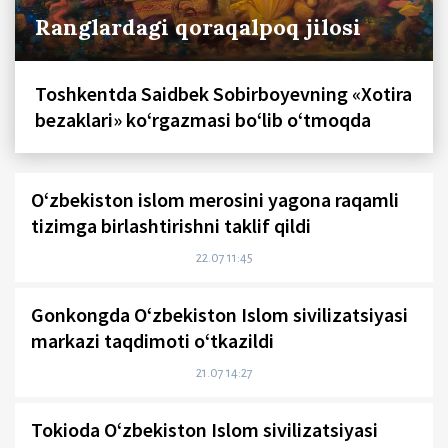
Ranglardagi qoraqalpoq jilosi
Toshkentda Saidbek Sobirboyevning «Xotira
bezaklari» ko‘rgazmasi bo‘lib o‘tmoqda
O‘zbekiston islom merosini yagona raqamli
tizimga birlashtirishni taklif qildi
22.07 11:45
Gonkongda O‘zbekiston Islom sivilizatsiyasi
markazi taqdimoti o‘tkazildi
21.07 14:27
Tokioda O‘zbekiston Islom sivilizatsiyasi