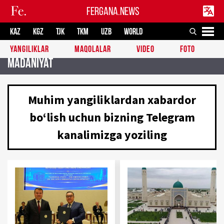
FERGANA.NEWS
KAZ
KGZ
TJK
TKM
UZB
WORLD
YANGILIKLAR
MAQOLALAR
VIDEO
FOTO
Madaniyat
Muhim yangiliklardan xabardor
boʻlish uchun bizning Telegram
kanalimizga yoziling