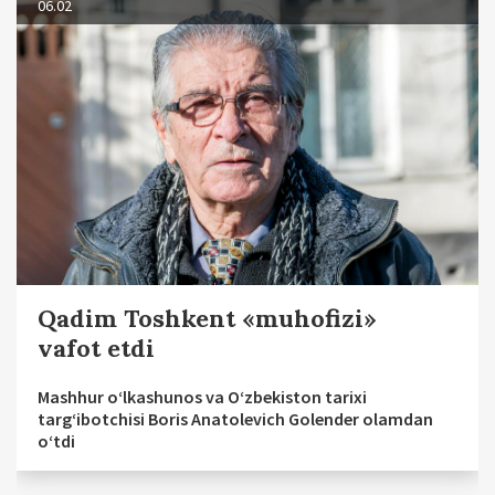
06.02
Qadim Toshkent «muhofizi»
vafot etdi
Mashhur o‘lkashunos va O‘zbekiston tarixi
targ‘ibotchisi Boris Anatolevich Golender olamdan
o‘tdi