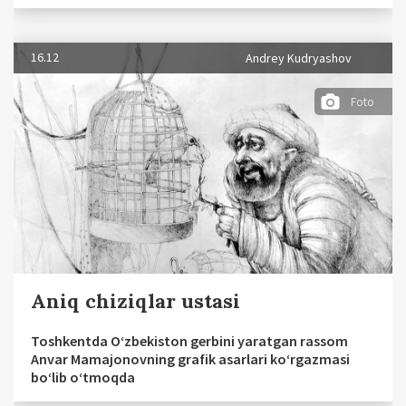
16.12
Andrey Kudryashov
Foto
Aniq chiziqlar ustasi
Toshkentda O‘zbekiston gerbini yaratgan rassom
Anvar Mamajonovning grafik asarlari ko‘rgazmasi
bo‘lib o‘tmoqda