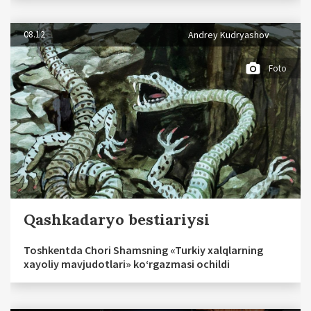
08.12
Andrey Kudryashov
Foto
Qashkadaryo bestiariysi
Toshkentda Chori Shamsning «Turkiy xalqlarning
xayoliy mavjudotlari» ko‘rgazmasi ochildi