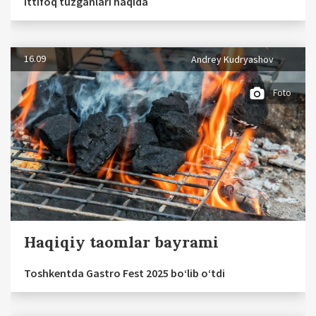
ittifoq tuzganlari haqida
16.09
Andrey Kudryashov
Foto
Haqiqiy taomlar bayrami
Toshkentda Gastro Fest 2025 bo‘lib o‘tdi