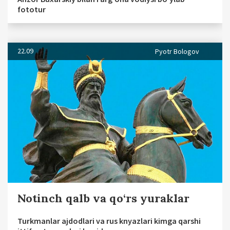
fototur
22.09
Pyotr Bologov
Notinch qalb va qo‘rs yuraklar
Turkmanlar ajdodlari va rus knyazlari kimga qarshi