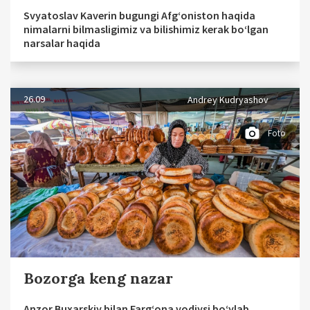
Svyatoslav Kaverin bugungi Afg‘oniston haqida
nimalarni bilmasligimiz va bilishimiz kerak bo‘lgan
narsalar haqida
26.09
Andrey Kudryashov
Foto
Bozorga keng nazar
Anzor Buxarskiy bilan Farg‘ona vodiysi bo‘ylab