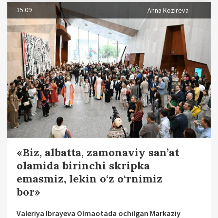
15.09
Anna Kozireva
«Biz, albatta, zamonaviy san’at
olamida birinchi skripka
emasmiz, lekin o‘z o‘rnimiz
bor»
Valeriya Ibrayeva Olmaotada ochilgan Markaziy