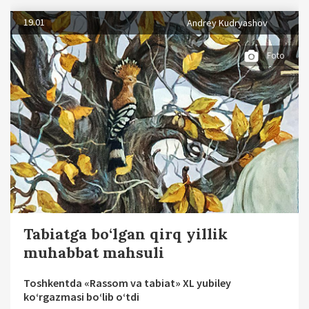
19.01
Andrеy Kudryashov
Foto
Tabiatga bo‘lgan qirq yillik
muhabbat mahsuli
Toshkеntda «Rassom va tabiat» XL yubilеy
koʻrgazmasi boʻlib oʻtdi