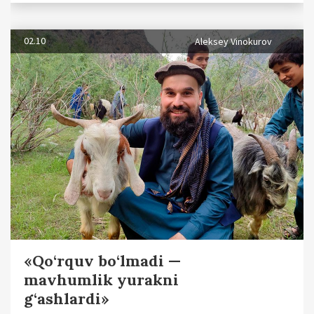
02.10
Aleksey Vinokurov
«Qo‘rquv bo‘lmadi —
mavhumlik yurakni
g‘ashlardi»