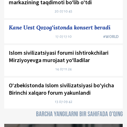
markazining taqdimoti bo‘lib o‘tdi
20.07 10:45
Kane Uest Qozog‘istonda konsert beradi
17.07 17:10
#WORLD
Islom sivilizatsiyasi forumi ishtirokchilari
Mirziyoyevga murojaat yo‘lladilar
14.07 11:24
O‘zbekistonda Islom sivilizatsiyasi bo‘yicha
Birinchi xalqaro forum yakunlandi
13.07 09:42
BARCHA YANGILARNI BIR SAHIFADA O'QING