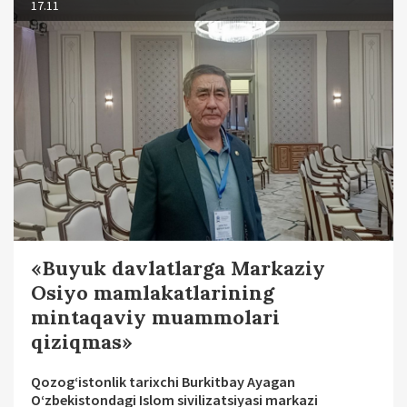
17.11
«Buyuk davlatlarga Markaziy
Osiyo mamlakatlarining
mintaqaviy muammolari
qiziqmas»
Qozog‘istonlik tarixchi Burkitbay Ayagan
O‘zbekistondagi Islom sivilizatsiyasi markazi