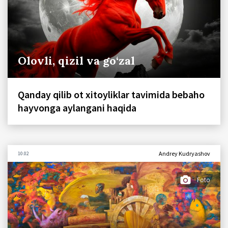
Olovli, qizil va go‘zal
Qanday qilib ot xitoyliklar tavimida bebaho
hayvonga aylangani haqida
Andrey Kudryashov
10.02
Foto