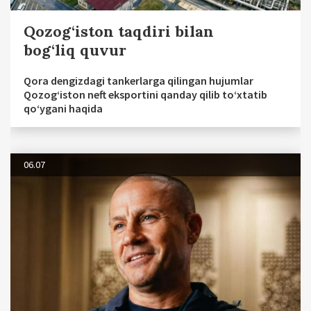
Qozog‘iston taqdiri bilan
bog‘liq quvur
Qora dengizdagi tankerlarga qilingan hujumlar
Qozog‘iston neft eksportini qanday qilib to‘xtatib
qo‘ygani haqida
06.07