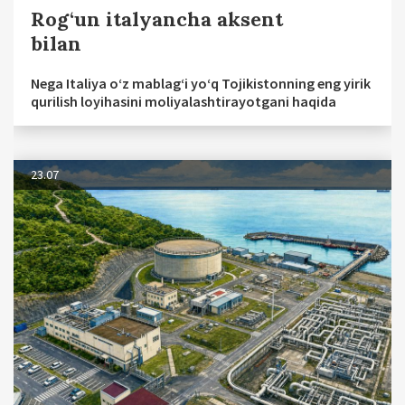
Rog‘un italyancha aksent
bilan
Nega Italiya o‘z mablag‘i yo‘q Tojikistonning eng yirik
qurilish loyihasini moliyalashtirayotgani haqida
23.07