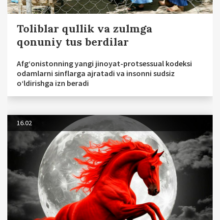
Toliblar qullik va zulmga
qonuniy tus berdilar
Afg‘onistonning yangi jinoyat-protsessual kodeksi
odamlarni sinflarga ajratadi va insonni sudsiz
o‘ldirishga izn beradi
16.02