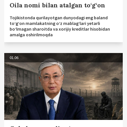
Oila nomi bilan atalgan to‘g‘on
Tojikistonda qurilayotgan dunyodagi eng baland
to‘g‘on mamlakatning o‘z mablag‘lari yetarli
bo‘lmagan sharoitda va xorijiy kreditlar hisobidan
amalga oshirilmoqda
01.06