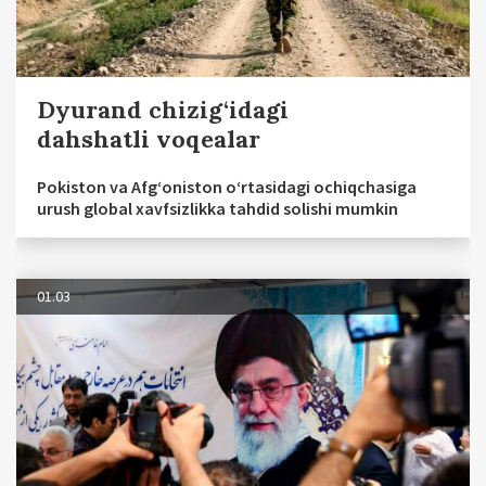
Dyurand chizig‘idagi
dahshatli voqealar
Pokiston va Afg‘oniston o‘rtasidagi ochiqchasiga
urush global xavfsizlikka tahdid solishi mumkin
01.03