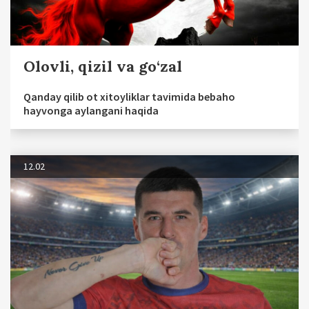
Olovli, qizil va go‘zal
Qanday qilib ot xitoyliklar tavimida bebaho
hayvonga aylangani haqida
12.02