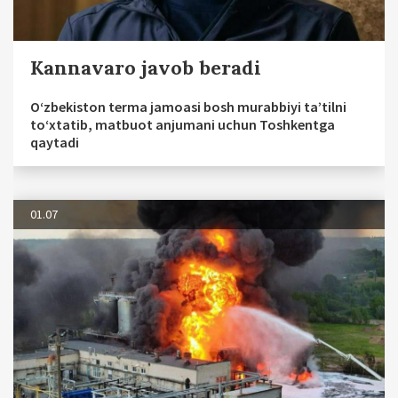
Kannavaro javob beradi
O‘zbekiston terma jamoasi bosh murabbiyi ta’tilni
to‘xtatib, matbuot anjumani uchun Toshkentga
qaytadi
01.07