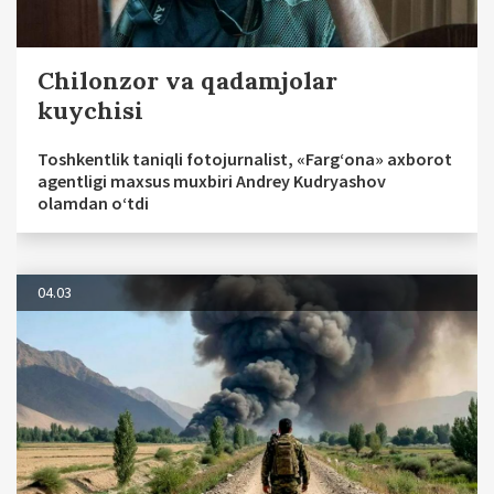
Chilonzor va qadamjolar
kuychisi
Toshkentlik taniqli fotojurnalist, «Farg‘ona» axborot
agentligi maxsus muxbiri Andrey Kudryashov
olamdan o‘tdi
04.03