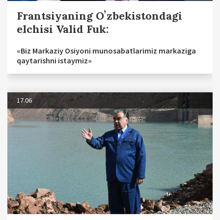
Frantsiyaning Oʼzbekistondagi
elchisi Valid Fuk:
«Biz Markaziy Osiyoni munosabatlarimiz markaziga
qaytarishni istaymiz»
17.06