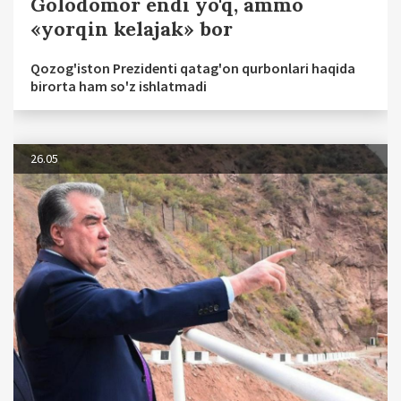
Golodomor endi yo'q, ammo
«yorqin kelajak» bor
Qozog'iston Prezidenti qatag'on qurbonlari haqida
birorta ham so'z ishlatmadi
26.05