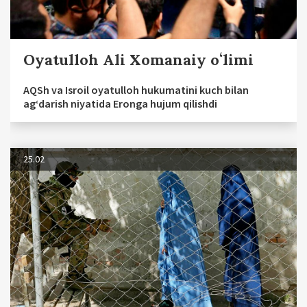
Oyatulloh Ali Xomanaiy oʻlimi
AQSh va Isroil oyatulloh hukumatini kuch bilan
agʻdarish niyatida Eronga hujum qilishdi
25.02