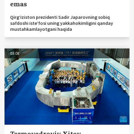
emas
Qirg‘iziston prezidenti Sadir Japarovning sobiq
safdoshi iste’fosi uning yakkahokimligini qanday
mustahkamlayotgani haqida
03.08
Termoyadroviy Xitoy