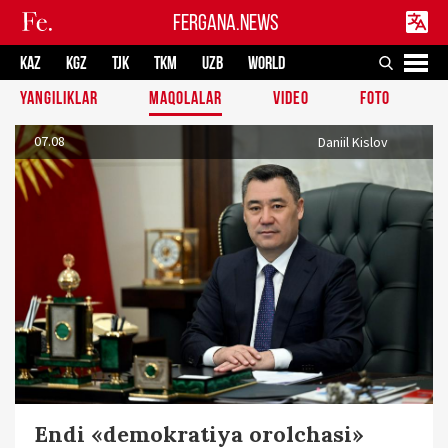
FERGANA.NEWS
KAZ
KGZ
TJK
TKM
UZB
WORLD
YANGILIKLAR
MAQOLALAR
VIDEO
FOTO
07.08
Daniil Kislov
Endi «demokratiya orolchasi»