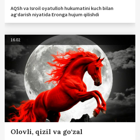
AQSh va Isroil oyatulloh hukumatini kuch bilan
agʻdarish niyatida Eronga hujum qilishdi
16.02
Olovli, qizil va go‘zal