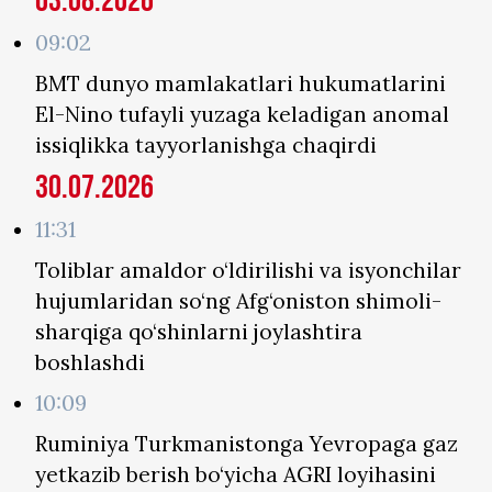
03.08.2026
09:02
BMT dunyo mamlakatlari hukumatlarini
El-Nino tufayli yuzaga keladigan anomal
issiqlikka tayyorlanishga chaqirdi
30.07.2026
11:31
Toliblar amaldor o‘ldirilishi va isyonchilar
hujumlaridan so‘ng Afg‘oniston shimoli-
sharqiga qo‘shinlarni joylashtira
boshlashdi
10:09
Ruminiya Turkmanistonga Yevropaga gaz
yetkazib berish bo‘yicha AGRI loyihasini