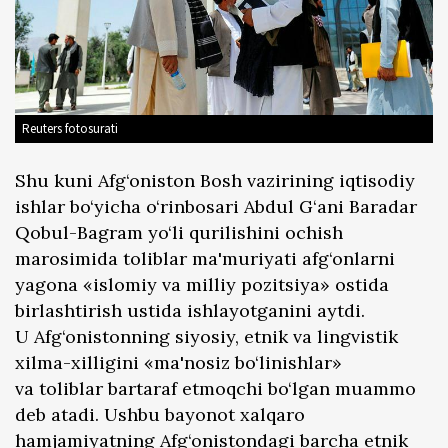
Reuters fotosurati
Shu kuni Afg‘oniston Bosh vazirining iqtisodiy
ishlar bo‘yicha o‘rinbosari Abdul G‘ani Baradar
Qobul-Bagram yo‘li qurilishini ochish
marosimida toliblar ma'muriyati afg‘onlarni
yagona «islomiy va milliy pozitsiya» ostida
birlashtirish ustida ishlayotganini aytdi.
U Afg‘onistonning siyosiy, etnik va lingvistik
xilma-xilligini «ma'nosiz bo‘linishlar»
va toliblar bartaraf etmoqchi bo‘lgan muammo
deb atadi. Ushbu bayonot xalqaro
hamjamiyatning Afg‘onistondagi barcha etnik