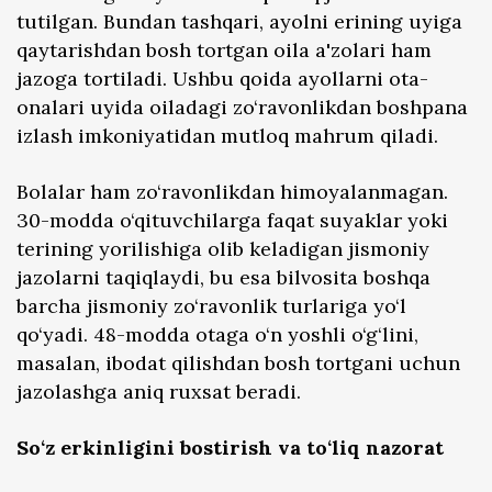
tutilgan. Bundan tashqari, ayolni erining uyiga
qaytarishdan bosh tortgan oila a'zolari ham
jazoga tortiladi. Ushbu qoida ayollarni ota-
onalari uyida oiladagi zo‘ravonlikdan boshpana
izlash imkoniyatidan mutloq mahrum qiladi.
Bolalar ham zo‘ravonlikdan himoyalanmagan.
30-modda o‘qituvchilarga faqat suyaklar yoki
terining yorilishiga olib keladigan jismoniy
jazolarni taqiqlaydi, bu esa bilvosita boshqa
barcha jismoniy zo‘ravonlik turlariga yo‘l
qo‘yadi. 48-modda otaga o‘n yoshli o‘g‘lini,
masalan, ibodat qilishdan bosh tortgani uchun
jazolashga aniq ruxsat beradi.
So‘z erkinligini bostirish va to‘liq nazorat