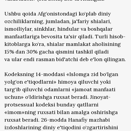
Ushbu qoida Afg‘onistondagi ko‘plab diniy
ozchiliklarning, jumladan, ja'fariy shialari,
ismoiliylar, sinkhlar, hindular va boshqalar
manfaatlariga bevosita ta'sir qiladi. Turli hisob-
kitoblarga ko‘ra, shialar mamlakat aholisining
15% dan 30% gacha qismini tashkil qiladi
va ular endi rasman bid'atchi deb e'lon qilingan.
Kodeksning 14-moddasi «Islomga zid bo‘lgan
yolg‘on e'tiqodlarni» himoya qiluvchi yoki
targ‘ib qiluvchi odamlarni «jamoat manfaati
uchun» o‘ldirishga ruxsat beradi. Jinoyat-
protsessual kodeksi bunday qatllarni
«imom»ning ruxsati bilan amalga oshirishga
ruxsat beradi. 26-modda Hanafiy mazhabi
izdoshlarining diniy e'tiqodini o‘zgartirishini