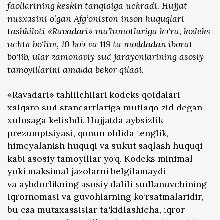
faollarining keskin tanqidiga uchradi. Hujjat
nusxasini olgan Afg‘oniston inson huquqlari
tashkiloti
«Ravadari»
ma'lumotlariga ko‘ra, kodeks
uchta bo‘lim, 10 bob va 119 ta moddadan iborat
bo‘lib, ular zamonaviy sud jarayonlarining asosiy
tamoyillarini amalda bekor qiladi.
«Ravadari» tahlilchilari kodeks qoidalari
xalqaro sud standartlariga mutlaqo zid degan
xulosaga kelishdi. Hujjatda aybsizlik
prezumptsiyasi, qonun oldida tenglik,
himoyalanish huquqi va sukut saqlash huquqi
kabi asosiy tamoyillar yo‘q. Kodeks minimal
yoki maksimal jazolarni belgilamaydi
va aybdorlikning asosiy dalili sudlanuvchining
iqrornomasi va guvohlarning ko‘rsatmalaridir,
bu esa mutaxassislar ta'kidlashicha, iqror