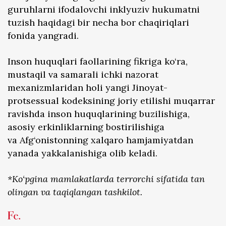
guruhlarni ifodalovchi inklyuziv hukumatni
tuzish haqidagi bir necha bor chaqiriqlari
fonida yangradi.
Inson huquqlari faollarining fikriga ko‘ra,
mustaqil va samarali ichki nazorat
mexanizmlaridan holi yangi Jinoyat-
protsessual kodeksining joriy etilishi muqarrar
ravishda inson huquqlarining buzilishiga,
asosiy erkinliklarning bostirilishiga
va Afg‘onistonning xalqaro hamjamiyatdan
yanada yakkalanishiga olib keladi.
*Ko‘pgina mamlakatlarda terrorchi sifatida tan
olingan va taqiqlangan tashkilot.