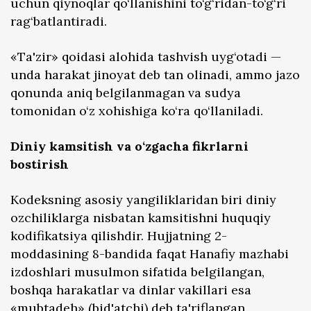
uchun qiynoqlar qo‘llanishini to‘g‘ridan-to‘g‘ri
rag‘batlantiradi.
«Ta'zir» qoidasi alohida tashvish uyg‘otadi —
unda harakat jinoyat deb tan olinadi, ammo jazo
qonunda aniq belgilanmagan va sudya
tomonidan o‘z xohishiga ko‘ra qo‘llaniladi.
Diniy kamsitish va o‘zgacha fikrlarni
bostirish
Kodeksning asosiy yangiliklaridan biri diniy
ozchiliklarga nisbatan kamsitishni huquqiy
kodifikatsiya qilishdir. Hujjatning 2-
moddasining 8-bandida faqat Hanafiy mazhabi
izdoshlari musulmon sifatida belgilangan,
boshqa harakatlar va dinlar vakillari esa
«mubtadeh» (bid'atchi) deb ta'riflangan.