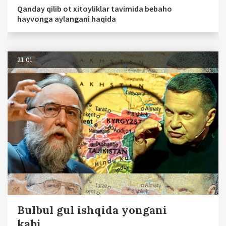
Qanday qilib ot xitoyliklar tavimida bebaho
hayvonga aylangani haqida
21.01
Bulbul gul ishqida yongani
kabi