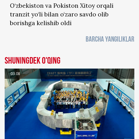
O‘zbekiston va Pokiston Xitoy orqali
tranzit yo‘li bilan o‘zaro savdo olib
borishga kelishib oldi
BARCHA YANGILIKLAR
Shuningdek o'qing
03.08