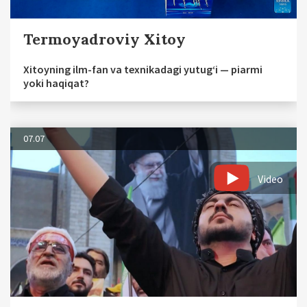
Termoyadroviy Xitoy
Xitoyning ilm-fan va texnikadagi yutug‘i — piarmi
yoki haqiqat?
07.07
Video