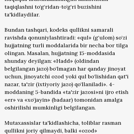
taqiqlashni to‘g‘ridan-to‘g‘ri buzishini
ta'kidlaydilar.
Bundan tashqari, kodeks qullikni samarali
ravishda qonuniylashtiradi: «qul» (g‘ulom) so‘zi
hujjatning turli moddalarida bir necha bor tilga
olingan. Masalan, hujjatning 15-moddasida
shunday deyilgan: «Hadd» (oldindan
belgilangan jazo) bo‘lmagan har qanday jinoyat
uchun, jinoyatchi ozod yoki qul bo‘lishidan qat'i
nazar, ta'zir (ixtiyoriy jazo) qo‘llaniladi». 4-
moddaning 5-bandida «ta'zir jazosi»ni ijro etish
«er» va «xo‘jayin» (badaar) tomonidan amalga
oshirilishi mumkinligi belgilangan.
Mutaxassislar ta'kidlashicha, toliblar rasman
qullikni joriy qilmaydi, balki «ozod»