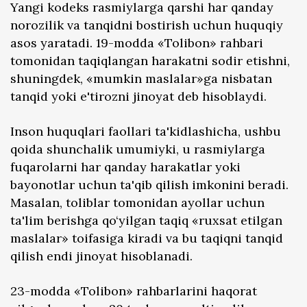
Yangi kodeks rasmiylarga qarshi har qanday
norozilik va tanqidni bostirish uchun huquqiy
asos yaratadi. 19-modda «Tolibon» rahbari
tomonidan taqiqlangan harakatni sodir etishni,
shuningdek, «mumkin maslalar»ga nisbatan
tanqid yoki e'tirozni jinoyat deb hisoblaydi.
Inson huquqlari faollari ta'kidlashicha, ushbu
qoida shunchalik umumiyki, u rasmiylarga
fuqarolarni har qanday harakatlar yoki
bayonotlar uchun ta'qib qilish imkonini beradi.
Masalan, toliblar tomonidan ayollar uchun
ta'lim berishga qo‘yilgan taqiq «ruxsat etilgan
maslalar» toifasiga kiradi va bu taqiqni tanqid
qilish endi jinoyat hisoblanadi.
23-modda «Tolibon» rahbarlarini haqorat