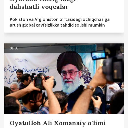
dahshatli voqealar
Pokiston va Afg‘oniston o‘rtasidagi ochiqchasiga
urush global xavfsizlikka tahdid solishi mumkin
01.03
Oyatulloh Ali Xomanaiy oʻlimi