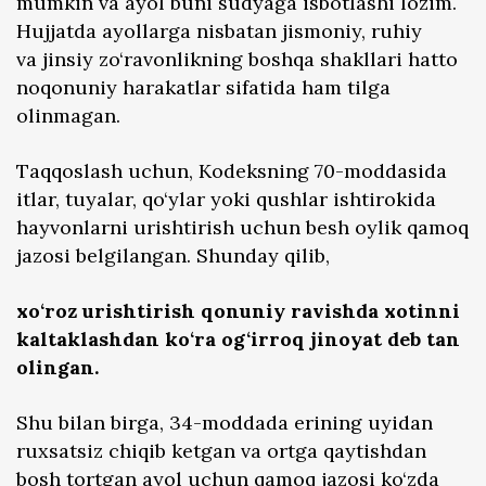
mumkin va ayol buni sudyaga isbotlashi lozim.
Hujjatda ayollarga nisbatan jismoniy, ruhiy
va jinsiy zo‘ravonlikning boshqa shakllari hatto
noqonuniy harakatlar sifatida ham tilga
olinmagan.
Taqqoslash uchun, Kodeksning 70-moddasida
itlar, tuyalar, qo‘ylar yoki qushlar ishtirokida
hayvonlarni urishtirish uchun besh oylik qamoq
jazosi belgilangan. Shunday qilib,
xo‘roz urishtirish qonuniy ravishda xotinni
kaltaklashdan ko‘ra og‘irroq jinoyat deb tan
olingan.
Shu bilan birga, 34-moddada erining uyidan
ruxsatsiz chiqib ketgan va ortga qaytishdan
bosh tortgan ayol uchun qamoq jazosi ko‘zda