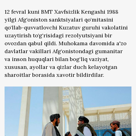
12 fevral kuni BMT Xavfsizlik Kengashi 1988
yilgi Afg‘oniston sanktsiyalari qo‘mitasini
qo‘llab-quvvatlovchi Kuzatuv guruhi vakolatini
uzaytirish to‘g‘risidagi rezolyutsiyani bir
ovozdan qabul qildi. Muhokama davomida a'zo
davlatlar vakillari Afg‘onistondagi gumanitar
va inson huquqlari bilan bog‘liq vaziyat,
xususan, ayollar va qizlar duch kelayotgan
sharoitlar borasida xavotir bildirdilar.