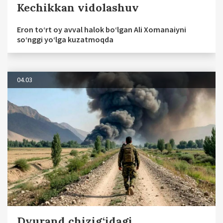
Kechikkan vidolashuv
Eron to‘rt oy avval halok bo‘lgan Ali Xomanaiyni
so‘nggi yo‘lga kuzatmoqda
04.03
Dyurand chizig‘idagi