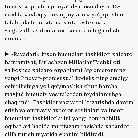
tomosha qilishni jinoyat deb hisoblaydi. 13-
modda «axloqiy buzuq joylarni» yo‘q qilishni
talab qiladi, bu atama sartaroshxonalar
va go‘zallik salonlarini ham o‘z ichiga olishi
mumkin.
▶️ «Ravadari» inson huquqlari tashkiloti xalqaro
hamjamiyat, Birlashgan Millatlar Tashkiloti
va boshqa xalqaro organlarni Afg‘onistonning
yangi Jinoyat-protsessual kodeksining amalga
oshirilishiga yo‘l qo‘ymaslik uchun barcha
mavjud huquqiy vositalardan foydalanishga
chaqiradi. Tashkilot vaziyatni kuzatishda davom
etish va ommaviy axborot vositalari va inson
huquqlari tashkilotlarini yangi qonunchilik
oqibatlari haqida muntazam ravishda xabardor
qilib turish niyatida ekanini bildiradi.