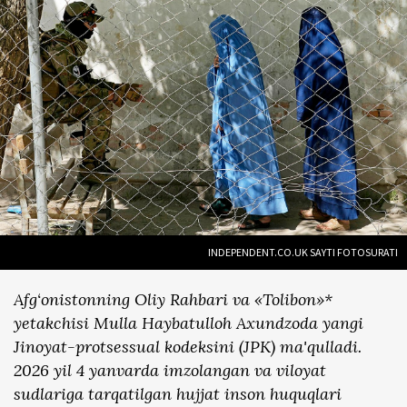
INDEPENDENT.CO.UK SAYTI FOTOSURATI
Afg‘onistonning Oliy Rahbari va «Tolibon»*
yetakchisi Mulla Haybatulloh Axundzoda yangi
Jinoyat-protsessual kodeksini (JPK) ma'qulladi.
2026 yil 4 yanvarda imzolangan va viloyat
sudlariga tarqatilgan hujjat inson huquqlari