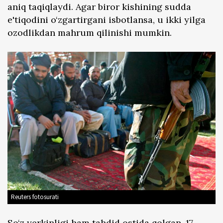
aniq taqiqlaydi. Agar biror kishining sudda
e'tiqodini o‘zgartirgani isbotlansa, u ikki yilga
ozodlikdan mahrum qilinishi mumkin.
Reuters fotosurati
So‘z yerkinligi ham tahdid ostida qolgan. 17-