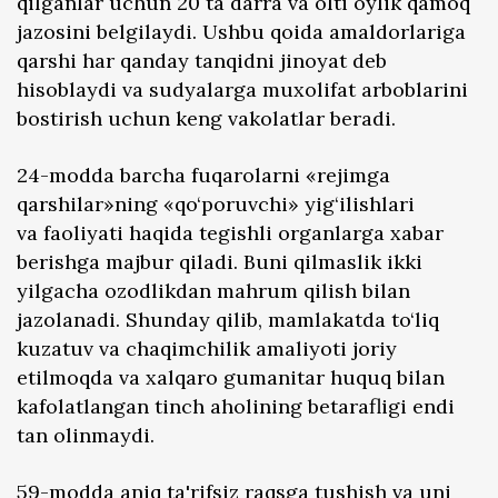
qilganlar uchun 20 ta darra va olti oylik qamoq
jazosini belgilaydi. Ushbu qoida amaldorlariga
qarshi har qanday tanqidni jinoyat deb
hisoblaydi va sudyalarga muxolifat arboblarini
bostirish uchun keng vakolatlar beradi.
24-modda barcha fuqarolarni «rejimga
qarshilar»ning «qo‘poruvchi» yig‘ilishlari
va faoliyati haqida tegishli organlarga xabar
berishga majbur qiladi. Buni qilmaslik ikki
yilgacha ozodlikdan mahrum qilish bilan
jazolanadi. Shunday qilib, mamlakatda to‘liq
kuzatuv va chaqimchilik amaliyoti joriy
etilmoqda va xalqaro gumanitar huquq bilan
kafolatlangan tinch aholining betarafligi endi
tan olinmaydi.
59-modda aniq ta'rifsiz raqsga tushish va uni