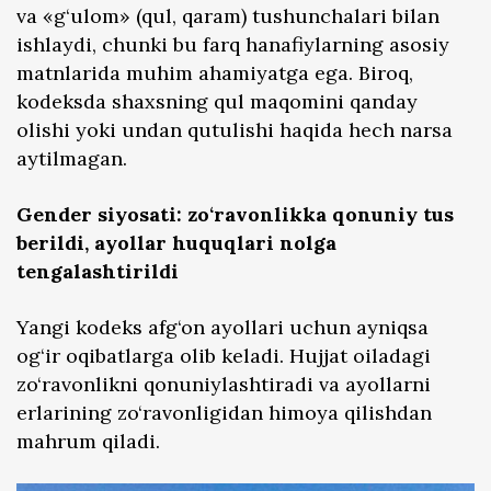
va «g‘ulom» (qul, qaram) tushunchalari bilan
ishlaydi, chunki bu farq hanafiylarning asosiy
matnlarida muhim ahamiyatga ega. Biroq,
kodeksda shaxsning qul maqomini qanday
olishi yoki undan qutulishi haqida hech narsa
aytilmagan.
Gender siyosati: zo‘ravonlikka qonuniy tus
berildi, ayollar huquqlari nolga
tengalashtirildi
Yangi kodeks afg‘on ayollari uchun ayniqsa
og‘ir oqibatlarga olib keladi. Hujjat oiladagi
zo‘ravonlikni qonuniylashtiradi va ayollarni
erlarining zo‘ravonligidan himoya qilishdan
mahrum qiladi.