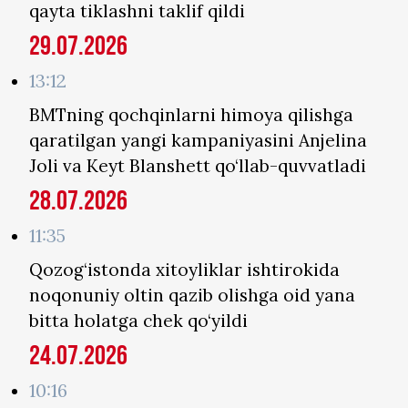
qayta tiklashni taklif qildi
29.07.2026
13:12
BMTning qochqinlarni himoya qilishga
qaratilgan yangi kampaniyasini Anjelina
Joli va Keyt Blanshett qo‘llab-quvvatladi
28.07.2026
11:35
Qozog‘istonda xitoyliklar ishtirokida
noqonuniy oltin qazib olishga oid yana
bitta holatga chek qo‘yildi
24.07.2026
10:16