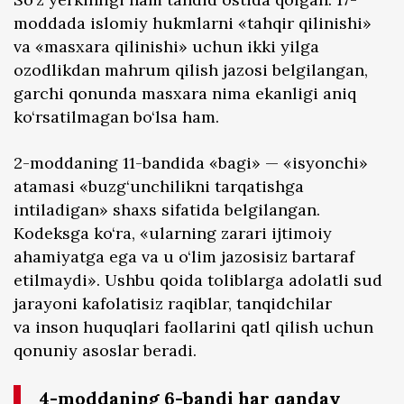
moddada islomiy hukmlarni «tahqir qilinishi»
va «masxara qilinishi» uchun ikki yilga
ozodlikdan mahrum qilish jazosi belgilangan,
garchi qonunda masxara nima ekanligi aniq
ko‘rsatilmagan bo‘lsa ham.
2-moddaning 11-bandida «bagi» — «isyonchi»
atamasi «buzg‘unchilikni tarqatishga
intiladigan» shaxs sifatida belgilangan.
Kodeksga ko‘ra, «ularning zarari ijtimoiy
ahamiyatga ega va u o‘lim jazosisiz bartaraf
etilmaydi». Ushbu qoida toliblarga adolatli sud
jarayoni kafolatisiz raqiblar, tanqidchilar
va inson huquqlari faollarini qatl qilish uchun
qonuniy asoslar beradi.
4-moddaning 6-bandi har qanday