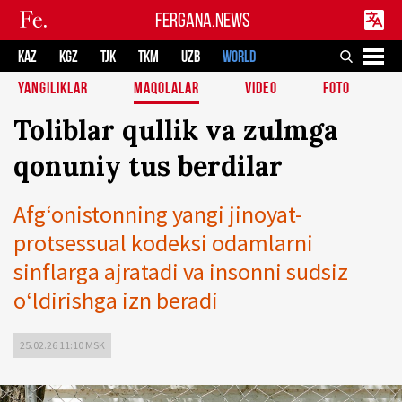
FERGANA.NEWS
KAZ
KGZ
TJK
TKM
UZB
WORLD
YANGILIKLAR
MAQOLALAR
VIDEO
FOTO
Toliblar qullik va zulmga
qonuniy tus berdilar
Afg‘onistonning yangi jinoyat-
protsessual kodeksi odamlarni
sinflarga ajratadi va insonni sudsiz
o‘ldirishga izn beradi
25.02.26 11:10 MSK