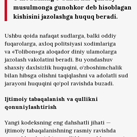
musulmonga gunohkor deb hisoblagan
kishisini jazolashga huquq beradi.
Ushbu qoida nafaqat sudlarga, balki oddiy
fuqarolarga, axloq politsiyasi xodimlariga
va «Tolibon»ga aloqador diniy ulamolarga
jazolash vakolatini beradi. Bu yondashuv
shaxsiy daxlsizlik huquqini, o‘zboshimchalik
bilan hibsga olishni taqiqlashni va adolatli sud
jarayoni huquqini qo‘pol ravishda buzadi.
Ijtimoiy tabaqalanish va qullikni
qonuniylashtirish
Yangi kodeksning eng dahshatli jihati —
ijtimoiy tabaqalanishning rasmiy ravishda