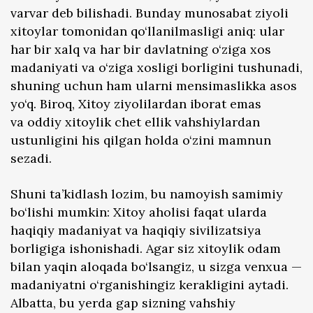
varvar deb bilishadi. Bunday munosabat ziyoli
xitoylar tomonidan qo‘llanilmasligi aniq: ular
har bir xalq va har bir davlatning o‘ziga xos
madaniyati va o‘ziga xosligi borligini tushunadi,
shuning uchun ham ularni mensimaslikka asos
yo‘q. Biroq, Xitoy ziyolilardan iborat emas
va oddiy xitoylik chet ellik vahshiylardan
ustunligini his qilgan holda o‘zini mamnun
sezadi.
Shuni ta’kidlash lozim, bu namoyish samimiy
bo‘lishi mumkin: Xitoy aholisi faqat ularda
haqiqiy madaniyat va haqiqiy sivilizatsiya
borligiga ishonishadi. Agar siz xitoylik odam
bilan yaqin aloqada bo‘lsangiz, u sizga venxua —
madaniyatni o‘rganishingiz kerakligini aytadi.
Albatta, bu yerda gap sizning vahshiy