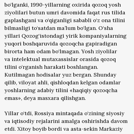
bo‘lganki, 1990-yillarning oxirida qozoq yosh
ziyolilari butun umri davomida faqat rus tilida
gaplashgani va o‘qiganligi sababli o‘z ona tilini
bilmasligi to‘satdan ma’lum bo‘lgan. O‘sha
yillari Qozog‘istondagi yirik kompaniyalarning
yuqori boshqaruvida qozoqcha gapiradigan
birorta ham odam bo‘lmagan. Yosh ziyolilar
va intelektual mutaxassislar orasida qozoq
tilini o‘rganish harakati boshlangan.
Kutilmagan hodisalar yuz bergan. Shunday
qilib, viloyat ahli, qishloqdan kelgan odamlar
yoshlarning adabiy tilini «haqiqiy qozoqcha
emas», deya masxara qilishgan.
Yillar o‘tdi, Rossiya mintaqada o‘zining siyosiy
va iqtisodiy rejalarini amalga oshirishda davom
etdi. Xitoy boyib bordi va asta-sekin Markaziy