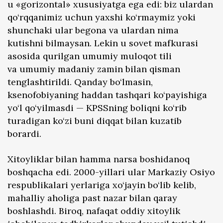
u «gorizontal» xususiyatga ega edi: biz ulardan
qo‘rqqanimiz uchun yaxshi ko‘rmaymiz yoki
shunchaki ular begona va ulardan nima
kutishni bilmaysan. Lekin u sovet mafkurasi
asosida qurilgan umumiy muloqot tili
va umumiy madaniy zamin bilan qisman
tenglashtirildi. Qanday bo‘lmasin,
ksenofobiyaning haddan tashqari ko‘payishiga
yo‘l qo‘yilmasdi — KPSSning boliqni ko‘rib
turadigan ko‘zi buni diqqat bilan kuzatib
borardi.
Xitoyliklar bilan hamma narsa boshidanoq
boshqacha edi. 2000-yillari ular Markaziy Osiyo
respublikalari yerlariga xo‘jayin bo‘lib kelib,
mahalliy aholiga past nazar bilan qaray
boshlashdi. Biroq, nafaqat oddiy xitoylik