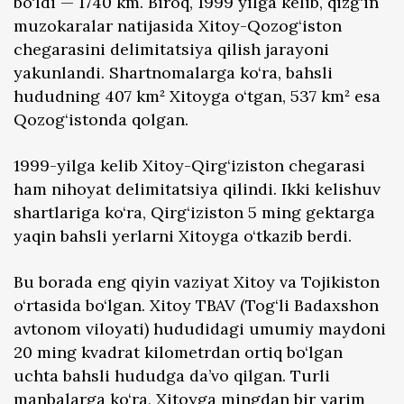
bo‘ldi — 1740 km. Biroq, 1999 yilga kelib, qizg‘in
muzokaralar natijasida Xitoy-Qozog‘iston
chegarasini delimitatsiya qilish jarayoni
yakunlandi. Shartnomalarga ko‘ra, bahsli
hududning 407 km² Xitoyga o‘tgan, 537 km² esa
Qozog‘istonda qolgan.
1999-yilga kelib Xitoy-Qirg‘iziston chegarasi
ham nihoyat delimitatsiya qilindi. Ikki kelishuv
shartlariga ko‘ra, Qirg‘iziston 5 ming gektarga
yaqin bahsli yerlarni Xitoyga o‘tkazib berdi.
Bu borada eng qiyin vaziyat Xitoy va Tojikiston
o‘rtasida bo‘lgan. Xitoy TBAV (Tog‘li Badaxshon
avtonom viloyati) hududidagi umumiy maydoni
20 ming kvadrat kilometrdan ortiq bo‘lgan
uchta bahsli hududga da’vo qilgan. Turli
manbalarga ko‘ra, Xitoyga mingdan bir yarim