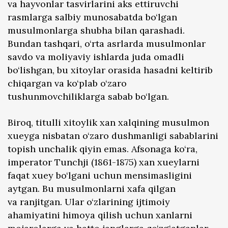
va hayvonlar tasvirlarini aks ettiruvchi
rasmlarga salbiy munosabatda bo‘lgan
musulmonlarga shubha bilan qarashadi.
Bundan tashqari, o‘rta asrlarda musulmonlar
savdo va moliyaviy ishlarda juda omadli
bo‘lishgan, bu xitoylar orasida hasadni keltirib
chiqargan va ko‘plab o‘zaro
tushunmovchiliklarga sabab bo‘lgan.
Biroq, titulli xitoylik xan xalqining musulmon
xueyga nisbatan o‘zaro dushmanligi sabablarini
topish unchalik qiyin emas. Afsonaga ko‘ra,
imperator Tunchji (1861-1875) xan xueylarni
faqat xuey bo‘lgani uchun mensimasligini
aytgan. Bu musulmonlarni xafa qilgan
va ranjitgan. Ular o‘zlarining ijtimoiy
ahamiyatini himoya qilish uchun xanlarni