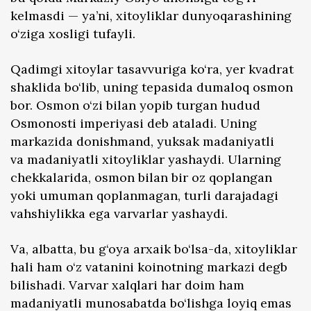
kelmasdi — ya’ni, xitoyliklar dunyoqarashining
o‘ziga xosligi tufayli.
Qadimgi xitoylar tasavvuriga ko‘ra, yer kvadrat
shaklida bo‘lib, uning tepasida dumaloq osmon
bor. Osmon o‘zi bilan yopib turgan hudud
Osmonosti imperiyasi deb ataladi. Uning
markazida donishmand, yuksak madaniyatli
va madaniyatli xitoyliklar yashaydi. Ularning
chekkalarida, osmon bilan bir oz qoplangan
yoki umuman qoplanmagan, turli darajadagi
vahshiylikka ega varvarlar yashaydi.
Va, albatta, bu g‘oya arxaik bo‘lsa-da, xitoyliklar
hali ham o‘z vatanini koinotning markazi degb
bilishadi. Varvar xalqlari har doim ham
madaniyatli munosabatda bo‘lishga loyiq emas