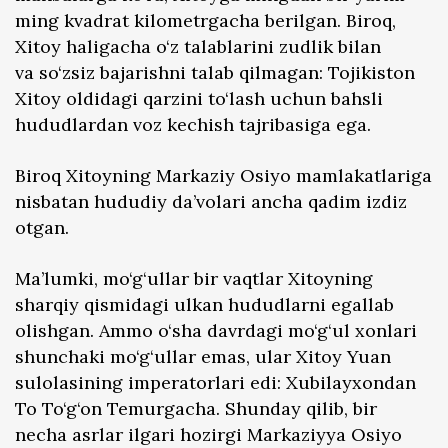
ming kvadrat kilometrgacha berilgan. Biroq,
Xitoy haligacha o‘z talablarini zudlik bilan
va so‘zsiz bajarishni talab qilmagan: Tojikiston
Xitoy oldidagi qarzini to‘lash uchun bahsli
hududlardan voz kechish tajribasiga ega.
Biroq Xitoyning Markaziy Osiyo mamlakatlariga
nisbatan hududiy da’volari ancha qadim izdiz
otgan.
Ma’lumki, mo‘g‘ullar bir vaqtlar Xitoyning
sharqiy qismidagi ulkan hududlarni egallab
olishgan. Ammo o‘sha davrdagi mo‘g‘ul xonlari
shunchaki mo‘g‘ullar emas, ular Xitoy Yuan
sulolasining imperatorlari edi: Xubilayxondan
To To‘g‘on Temurgacha. Shunday qilib, bir
necha asrlar ilgari hozirgi Markaziyya Osiyo