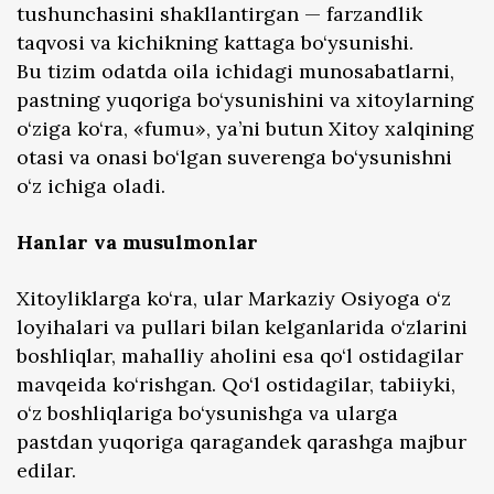
tushunchasini shakllantirgan — farzandlik
taqvosi va kichikning kattaga bo‘ysunishi.
Bu tizim odatda oila ichidagi munosabatlarni,
pastning yuqoriga bo‘ysunishini va xitoylarning
o‘ziga ko‘ra, «fumu», ya’ni butun Xitoy xalqining
otasi va onasi bo‘lgan suverenga bo‘ysunishni
o‘z ichiga oladi.
Hanlar va musulmonlar
Xitoyliklarga ko‘ra, ular Markaziy Osiyoga o‘z
loyihalari va pullari bilan kelganlarida o‘zlarini
boshliqlar, mahalliy aholini esa qo‘l ostidagilar
mavqeida ko‘rishgan. Qo‘l ostidagilar, tabiiyki,
o‘z boshliqlariga bo‘ysunishga va ularga
pastdan yuqoriga qaragandek qarashga majbur
edilar.