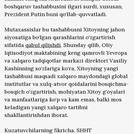
boshqaruv tashabbusini ilgari surdi, xususan,
Prezident Putin buni qo‘llab-quvvatladi.
Mutaxassislar bu tashabbusni Xitoyning jahon
siyosatiga bo‘lgan qarashlarini o‘zgartirish
sifatida
qabul qilishdi
. Shunday qilib, Oliy
Iqtisodiyot maktabining keng qamrovli Yevropa
va xalqaro tadqiqotlar markazi direktori Vasiliy
Kashinning so‘zlariga ko‘ra, Xitoyning yangi
tashabbusi maqsadi xalqaro maydondagi global
institutlar va xulq-atvor qoidalarini bosqichma-
bosqich o‘zgartirish, mohiyatan Xitoy g‘oyalari
va manfaatlariga ko‘p va kam emas, balki mos
keladigan yangi xalqaro tartibni
shakllantirishdan iborat.
Kuzatuvchilarning fikricha, SHHT