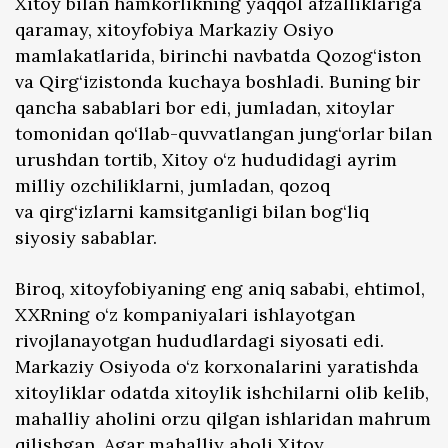
Xitoy bilan hamkorlikning yaqqol afzalliklariga
qaramay, xitoyfobiya Markaziy Osiyo
mamlakatlarida, birinchi navbatda Qozog‘iston
va Qirg‘izistonda kuchaya boshladi. Buning bir
qancha sabablari bor edi, jumladan, xitoylar
tomonidan qo‘llab-quvvatlangan jung‘orlar bilan
urushdan tortib, Xitoy o‘z hududidagi ayrim
milliy ozchiliklarni, jumladan, qozoq
va qirg‘izlarni kamsitganligi bilan bog‘liq
siyosiy sabablar.
Biroq, xitoyfobiyaning eng aniq sababi, ehtimol,
XXRning o‘z kompaniyalari ishlayotgan
rivojlanayotgan hududlardagi siyosati edi.
Markaziy Osiyoda o‘z korxonalarini yaratishda
xitoyliklar odatda xitoylik ishchilarni olib kelib,
mahalliy aholini orzu qilgan ishlaridan mahrum
qilishgan. Agar mahalliy aholi Xitoy