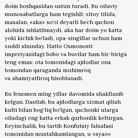
doim boshqasidan ustun turadi. Bu oilaviy
munosabatlarga ham tegishli: xitoy tilida,
masalan, «aka» so‘zi deyarli hech qachon
alohida ishlatilmaydi, aka har doim yo katta
yoki kichik bo‘ladi, opa-singillar uchun ham
xuddi shunday. Hatto Osmonosti
imperiyasidagi bobo va buvilar ham bir-biriga
teng emas: ota tomonidagi ajdodlar ona
tomondan qaraganda muhimroq
va ahamiyatliroq hisoblanadi.
Bu fenomen ming yillar davomida shakllanib
kelgan. Dastlab, bu ajdodlarga xizmat qilish
kulti bilan bog‘liq bo‘lgan, qachonki ularga
oiladagi eng katta erkak qurbonlik keltirgan.
Keyinchalik, bu tartib Konfutsiy falsafasi
tomonidan mustahkamlangan, u «syao»