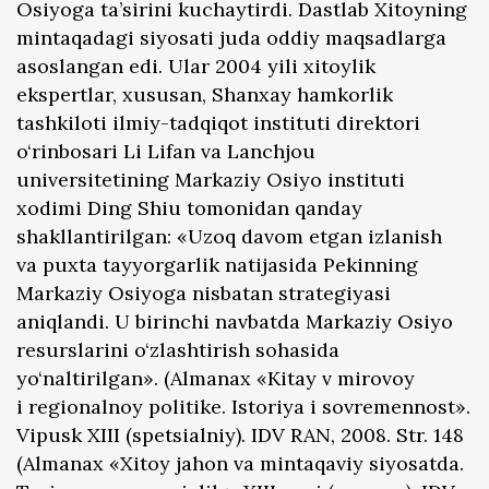
Osiyoga ta’sirini kuchaytirdi. Dastlab Xitoyning
mintaqadagi siyosati juda oddiy maqsadlarga
asoslangan edi. Ular 2004 yili xitoylik
ekspertlar, xususan, Shanxay hamkorlik
tashkiloti ilmiy-tadqiqot instituti direktori
o‘rinbosari Li Lifan va Lanchjou
universitetining Markaziy Osiyo instituti
xodimi Ding Shiu tomonidan qanday
shakllantirilgan: «Uzoq davom etgan izlanish
va puxta tayyorgarlik natijasida Pekinning
Markaziy Osiyoga nisbatan strategiyasi
aniqlandi. U birinchi navbatda Markaziy Osiyo
resurslarini o‘zlashtirish sohasida
yo‘naltirilgan». (Almanax «Kitay v mirovoy
i regionalnoy politike. Istoriya i sovremennost».
Vipusk XIII (spetsialniy). IDV RAN, 2008. Str. 148
(Almanax «Xitoy jahon va mintaqaviy siyosatda.