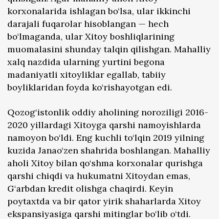
korxonalarida ishlagan bo‘lsa, ular ikkinchi
darajali fuqarolar hisoblangan — hech
bo‘lmaganda, ular Xitoy boshliqlarining
muomalasini shunday talqin qilishgan. Mahalliy
xalq nazdida ularning yurtini begona
madaniyatli xitoyliklar egallab, tabiiy
boyliklaridan foyda ko‘rishayotgan edi.
Qozog‘istonlik oddiy aholining noroziligi 2016-
2020 yillardagi Xitoyga qarshi namoyishlarda
namoyon bo‘ldi. Eng kuchli to‘lqin 2019 yilning
kuzida Janao‘zen shahrida boshlangan. Mahalliy
aholi Xitoy bilan qo‘shma korxonalar qurishga
qarshi chiqdi va hukumatni Xitoydan emas,
G‘arbdan kredit olishga chaqirdi. Keyin
poytaxtda va bir qator yirik shaharlarda Xitoy
ekspansiyasiga qarshi mitinglar bo‘lib o‘tdi.