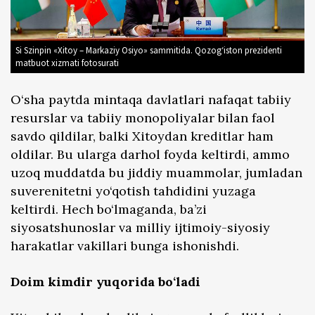
Si Szinpin «Xitoy – Markaziy Osiyo» sammitida. Qozog‘iston prezidenti
matbuot xizmati fotosurati
O‘sha paytda mintaqa davlatlari nafaqat tabiiy
resurslar va tabiiy monopoliyalar bilan faol
savdo qildilar, balki Xitoydan kreditlar ham
oldilar. Bu ularga darhol foyda keltirdi, ammo
uzoq muddatda bu jiddiy muammolar, jumladan
suverenitetni yo‘qotish tahdidini yuzaga
keltirdi. Hech bo‘lmaganda, ba’zi
siyosatshunoslar va milliy ijtimoiy-siyosiy
harakatlar vakillari bunga ishonishdi.
Doim kimdir yuqorida bo‘ladi