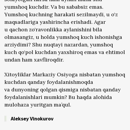
yumshoq kuchdir. Va bu sababsiz emas.
Yumshoq kuchning harakati sezilmaydi, u o‘z
maqsadlariga yashirincha erishadi. Agar
u qachon zo‘ravonlikka aylanishini bila
olmasangiz, u holda yumshoq kuch ishonishga
arziydimi? Shu nuqtayi nazardan, yumshoq
kuch qo‘pol kuchdan yaxshiroq emas va ehtimol
undan ham xavfliroqdir.
Xitoyliklar Markaziy Osiyoga nisbatan yumshoq
kuchdan qanday foydalanishmoqda
va dunyoning qolgan qismiga nisbatan qanday
foydalanishlari mumkin? Bu haqda alohida
mulohaza yuritgan ma’qul.
Aleksey Vinokurov