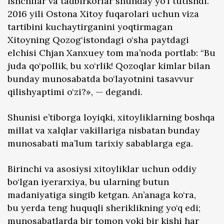
ishchilar va tadbirkorlar shunday yo‘l tutishdi.
2016 yili Ostona Xitoy fuqarolari uchun viza
tartibini kuchaytirganini yoqtirmagan
Xitoyning Qozog‘istondagi o‘sha paytdagi
elchisi Chjan Xanxuey tom ma’noda portlab: “Bu
juda qo‘pollik, bu xo‘rlik! Qozoqlar kimlar bilan
bunday munosabatda bo‘layotnini tasavvur
qilishyaptimi o‘zi?», — degandi.
Shunisi e’tiborga loyiqki, xitoyliklarning boshqa
millat va xalqlar vakillariga nisbatan bunday
munosabati ma’lum tarixiy sabablarga ega.
Birinchi va asosiysi xitoyliklar uchun oddiy
bo‘lgan iyerarxiya, bu ularning butun
madaniyatiga singib ketgan. An’anaga ko‘ra,
bu yerda teng huquqli sheriklikning yo‘q edi;
munosabatlarda bir tomon yoki bir kishi har