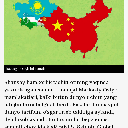
kaztag.kz sayti fotosurati
Shanxay hamkorlik tashkilotining yaqinda
yakunlangan
sammiti
nafaqat Markaziy Osiyo
mamlakatlari, balki butun dunyo uchun yangi
istiqbollarni belgilab berdi. Ba’zilar, bu mavjud
dunyo tartibini o‘zgartirish taklifiga aylandi,
deb hisoblashadi. Bu taxminlar bejiz emas:
sammit chog‘ida XXR raisi Si Szinpin Global