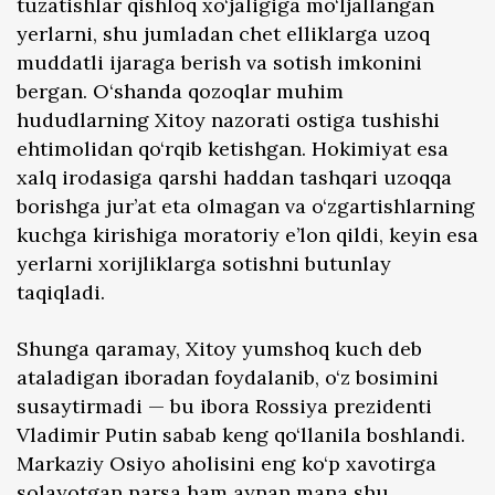
tuzatishlar qishloq xo‘jaligiga mo‘ljallangan
yerlarni, shu jumladan chet elliklarga uzoq
muddatli ijaraga berish va sotish imkonini
bergan. O‘shanda qozoqlar muhim
hududlarning Xitoy nazorati ostiga tushishi
ehtimolidan qo‘rqib ketishgan. Hokimiyat esa
xalq irodasiga qarshi haddan tashqari uzoqqa
borishga jur’at eta olmagan va o‘zgartishlarning
kuchga kirishiga moratoriy e’lon qildi, keyin esa
yerlarni xorijliklarga sotishni butunlay
taqiqladi.
Shunga qaramay, Xitoy yumshoq kuch deb
ataladigan iboradan foydalanib, o‘z bosimini
susaytirmadi — bu ibora Rossiya prezidenti
Vladimir Putin sabab keng qo‘llanila boshlandi.
Markaziy Osiyo aholisini eng ko‘p xavotirga
solayotgan narsa ham aynan mana shu