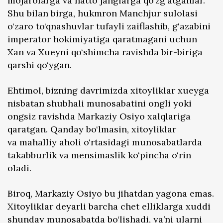
mojarolarga va hatto janglarga qo‘zg‘atganlar.
Shu bilan birga, hukmron Manchjur sulolasi
o‘zaro to‘qnashuvlar tufayli zaiflashib, g‘azabini
imperator hokimiyatiga qaratmagani uchun
Xan va Xueyni qo‘shimcha ravishda bir-biriga
qarshi qo‘ygan.
Ehtimol, bizning davrimizda xitoyliklar xueyga
nisbatan shubhali munosabatini ongli yoki
ongsiz ravishda Markaziy Osiyo xalqlariga
qaratgan. Qanday bo‘lmasin, xitoyliklar
va mahalliy aholi o‘rtasidagi munosabatlarda
takabburlik va mensimaslik ko‘pincha o‘rin
oladi.
Biroq, Markaziy Osiyo bu jihatdan yagona emas.
Xitoyliklar deyarli barcha chet elliklarga xuddi
shunday munosabatda bo‘lishadi, ya’ni ularni