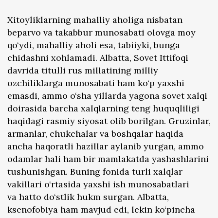
Xitoyliklarning mahalliy aholiga nisbatan
beparvo va takabbur munosabati olovga moy
qo‘ydi, mahalliy aholi esa, tabiiyki, bunga
chidashni xohlamadi. Albatta, Sovet Ittifoqi
davrida titulli rus millatining milliy
ozchiliklarga munosabati ham ko‘p yaxshi
emasdi, ammo o‘sha yillarda yagona sovet xalqi
doirasida barcha xalqlarning teng huquqliligi
haqidagi rasmiy siyosat olib borilgan. Gruzinlar,
armanlar, chukchalar va boshqalar haqida
ancha haqoratli hazillar aylanib yurgan, ammo
odamlar hali ham bir mamlakatda yashashlarini
tushunishgan. Buning fonida turli xalqlar
vakillari o‘rtasida yaxshi ish munosabatlari
va hatto do‘stlik hukm surgan. Albatta,
ksenofobiya ham mavjud edi, lekin ko‘pincha