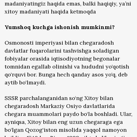
madaniyatingiz haqida emas, balki haqiqiy, ya’ni
xitoy madaniyati haqida ketmoqda
Yumshoq kuchga ishonish mumkinmi?
Osmonosti imperiyasi bilan chegaradosh
davlatlar fuqarolarini tashvishga soladigan
fobiyalar orasida iqtisodiyotning begonalar
tomnidan egallab olinishi va hududni yo‘qotish
qo‘rquvi bor. Bunga hech qanday asos yo‘q, deb
aytib bo‘lmaydi.
SSSR parchalanganidan so‘ng Xitoy bilan
chegaradosh Markaziy Osiyo davlatlarida
chegara muammolari paydo bo‘la boshladi. Ular,
ayniqsa, Xitoy bilan eng uzun chegaraga ega
bo‘lgan Qozog‘iston misolida yaqqol namoyon