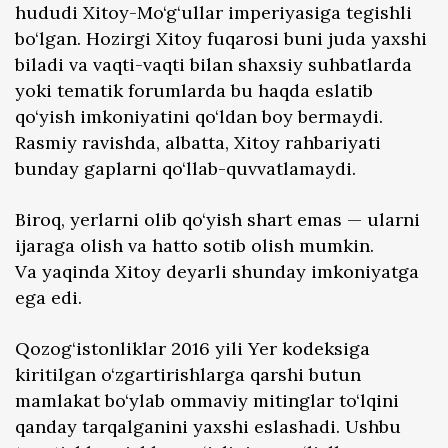
hududi Xitoy-Mo‘g‘ullar imperiyasiga tegishli
bo‘lgan. Hozirgi Xitoy fuqarosi buni juda yaxshi
biladi va vaqti-vaqti bilan shaxsiy suhbatlarda
yoki tematik forumlarda bu haqda eslatib
qo‘yish imkoniyatini qo‘ldan boy bermaydi.
Rasmiy ravishda, albatta, Xitoy rahbariyati
bunday gaplarni qo‘llab-quvvatlamaydi.
Biroq, yerlarni olib qo‘yish shart emas — ularni
ijaraga olish va hatto sotib olish mumkin.
Va yaqinda Xitoy deyarli shunday imkoniyatga
ega edi.
Qozog‘istonliklar 2016 yili Yer kodeksiga
kiritilgan o‘zgartirishlarga qarshi butun
mamlakat bo‘ylab ommaviy mitinglar to‘lqini
qanday tarqalganini yaxshi eslashadi. Ushbu