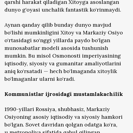
qarshi harakat qiladigan Xitoyga asoslangan
dunyo g‘oyasi unchalik fantastik ko‘rinmaydi.
Aynan qanday qilib bunday dunyo mavjud
bo‘lishi mumkinligini Xitoy va Markaziy Osiyo
o‘rtasidagi so‘nggi yillarda paydo bo‘lgan
munosabatlar modeli asosida tushunish
mumkin. Bu misol Osmonosti imperiyasining
iqtisodiy, siyosiy va gumanitar amaliyotlarini
aniq ko‘rsatadi — hech bo‘lmaganda xitoylik
bo‘lmaganlar ularni ko‘radi.
Kommunistlar ijrosidagi mustamlakachilik
1990-yillari Rossiya, shubhasiz, Markaziy
Osiyoning asosiy iqtisodiy va siyosiy hamkori
bo‘lgan. Sovet davridan qolgan odatga ko‘ra,
u metropoliya sifatida qabul qilingan