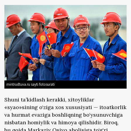
mintrudtuva.ru sayti fotosurati
Shuni ta’kidlash kerakki, xitoyliklar
«syao»sining o‘ziga xos xususiyati — itoatkorlik
va hurmat evaziga boshliqning bo‘ysunuvchiga
nisbatan homiylik va himoya qilishidir. Biroq,
bu qoida Markaziy Osiyo aholisiga to‘g‘ri