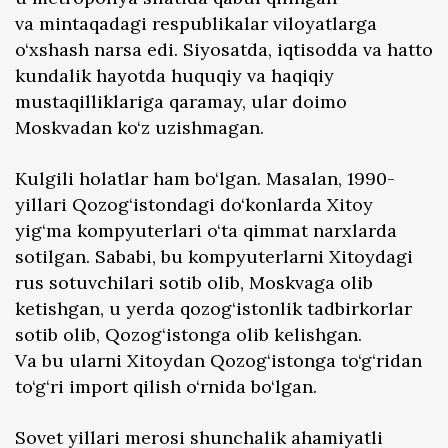
va mintaqadagi respublikalar viloyatlarga
o‘xshash narsa edi. Siyosatda, iqtisodda va hatto
kundalik hayotda huquqiy va haqiqiy
mustaqilliklariga qaramay, ular doimo
Moskvadan ko‘z uzishmagan.
Kulgili holatlar ham bo‘lgan. Masalan, 1990-
yillari Qozog‘istondagi do‘konlarda Xitoy
yig‘ma kompyuterlari o‘ta qimmat narxlarda
sotilgan. Sababi, bu kompyuterlarni Xitoydagi
rus sotuvchilari sotib olib, Moskvaga olib
ketishgan, u yerda qozog‘istonlik tadbirkorlar
sotib olib, Qozog‘istonga olib kelishgan.
Va bu ularni Xitoydan Qozog‘istonga to‘g‘ridan
to‘g‘ri import qilish o‘rnida bo‘lgan.
Sovet yillari merosi shunchalik ahamiyatli