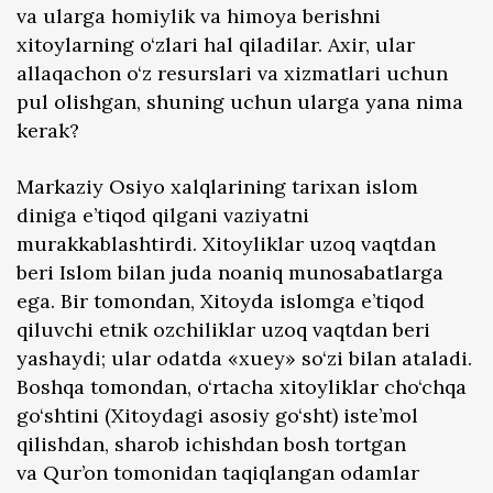
va ularga homiylik va himoya berishni
xitoylarning o‘zlari hal qiladilar. Axir, ular
allaqachon o‘z resurslari va xizmatlari uchun
pul olishgan, shuning uchun ularga yana nima
kerak?
Markaziy Osiyo xalqlarining tarixan islom
diniga e’tiqod qilgani vaziyatni
murakkablashtirdi. Xitoyliklar uzoq vaqtdan
beri Islom bilan juda noaniq munosabatlarga
ega. Bir tomondan, Xitoyda islomga e’tiqod
qiluvchi etnik ozchiliklar uzoq vaqtdan beri
yashaydi; ular odatda «xuey» so‘zi bilan ataladi.
Boshqa tomondan, o‘rtacha xitoyliklar cho‘chqa
go‘shtini (Xitoydagi asosiy go‘sht) iste’mol
qilishdan, sharob ichishdan bosh tortgan
va Qur’on tomonidan taqiqlangan odamlar