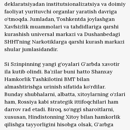
deklaratsiyadan institutsionalizatsiya va doimiy
faoliyat yurituvchi organlar yaratish davriga
o‘tmoqda. Jumladan, Toshkentda joylashgan
Xavfsizlik muammolari va tahdidlariga qarshi
kurashish universal markazi va Dushanbedagi
SHHTning Narkotiklarga qarshi kurash markazi
shular jumlasidandir.
Si Szinpinning yangi g‘oyalari G‘arbda xavotir
ila kutib olindi. Ba’zilar buni hatto Shanxay
Hamkorlik Tashkilotini BMT bilan
almashtirishga urinish sifatida ko‘rdilar.
Bunday shubhalarni, albatta, xitoylarning o‘zlari
ham, Rossiya kabi strategik ittifoqchilari ham
darrov rad etadi. Biroq, so‘nggi sharoitlarni,
xususan, Hindistonning Xitoy bilan hamkorlik
qilishga tayyorligini hisobga olsak, G‘arbga