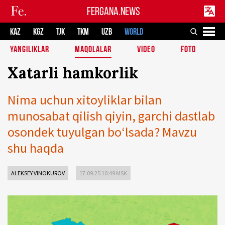
FERGANA.NEWS
KAZ
KGZ
TJK
TKM
UZB
WORLD
YANGILIKLAR
MAQOLALAR
VIDEO
FOTO
Xatarli hamkorlik
Nima uchun xitoyliklar bilan
munosabat qilish qiyin, garchi dastlab
osondek tuyulgan bo‘lsada? Mavzu
shu haqda
ALEKSEY VINOKUROV
17.09.25 10:49 MSK