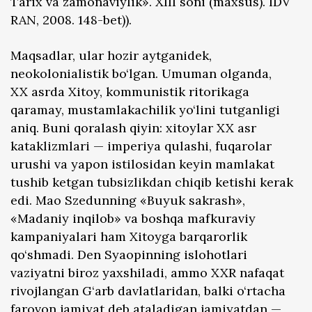
Tarix va zamonaviylik». XIII soni (maxsus). IDV
RAN, 2008. 148-bet)).
Maqsadlar, ular hozir aytganidek,
neokolonialistik bo‘lgan. Umuman olganda,
XX asrda Xitoy, kommunistik ritorikaga
qaramay, mustamlakachilik yo‘lini tutganligi
aniq. Buni qoralash qiyin: xitoylar XX asr
kataklizmlari — imperiya qulashi, fuqarolar
urushi va yapon istilosidan keyin mamlakat
tushib ketgan tubsizlikdan chiqib ketishi kerak
edi. Mao Szedunning «Buyuk sakrash»,
«Madaniy inqilob» va boshqa mafkuraviy
kampaniyalari ham Xitoyga barqarorlik
qo‘shmadi. Den Syaopinning islohotlari
vaziyatni biroz yaxshiladi, ammo XXR nafaqat
rivojlangan G‘arb davlatlaridan, balki o‘rtacha
farovon jamiyat deb ataladigan jamiyatdan —