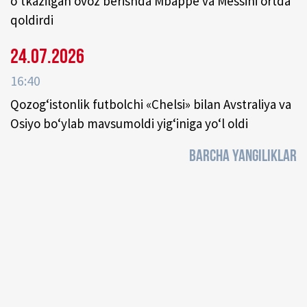
o‘tkazilgan ovoz berishda Mbappe va Messini ortda
qoldirdi
24.07.2026
16:40
Qozog‘istonlik futbolchi «Chelsi» bilan Avstraliya va
Osiyo bo‘ylab mavsumoldi yig‘iniga yo‘l oldi
BARCHA YANGILIKLAR