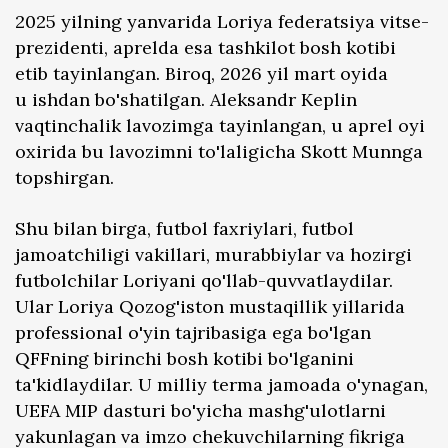
2025 yilning yanvarida Loriya federatsiya vitse-
prezidenti, aprelda esa tashkilot bosh kotibi
etib tayinlangan. Biroq, 2026 yil mart oyida
u ishdan bo'shatilgan. Aleksandr Keplin
vaqtinchalik lavozimga tayinlangan, u aprel oyi
oxirida bu lavozimni to'laligicha Skott Munnga
topshirgan.
Shu bilan birga, futbol faxriylari, futbol
jamoatchiligi vakillari, murabbiylar va hozirgi
futbolchilar Loriyani qo'llab-quvvatlaydilar.
Ular Loriya Qozog'iston mustaqillik yillarida
professional o'yin tajribasiga ega bo'lgan
QFFning birinchi bosh kotibi bo'lganini
ta'kidlaydilar. U milliy terma jamoada o'ynagan,
UEFA MIP dasturi bo'yicha mashg'ulotlarni
yakunlagan va imzo chekuvchilarning fikriga