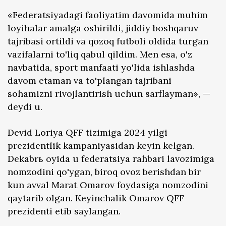
«Federatsiyadagi faoliyatim davomida muhim
loyihalar amalga oshirildi, jiddiy boshqaruv
tajribasi ortildi va qozoq futboli oldida turgan
vazifalarni to'liq qabul qildim. Men esa, o'z
navbatida, sport manfaati yo'lida ishlashda
davom etaman va to'plangan tajribani
sohamizni rivojlantirish uchun sarflayman», —
deydi u.
Devid Loriya QFF tizimiga 2024 yilgi
prezidentlik kampaniyasidan keyin kelgan.
Dekabrь oyida u federatsiya rahbari lavozimiga
nomzodini qo'ygan, biroq ovoz berishdan bir
kun avval Marat Omarov foydasiga nomzodini
qaytarib olgan. Keyinchalik Omarov QFF
prezidenti etib saylangan.