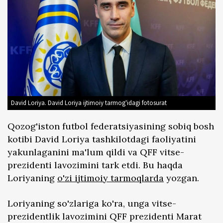
David Loriya. David Loriya ijtimoiy tarmog'idagi fotosurat
Qozog'iston futbol federatsiyasining sobiq bosh
kotibi David Loriya tashkilotdagi faoliyatini
yakunlaganini ma'lum qildi va QFF vitse-
prezidenti lavozimini tark etdi. Bu haqda
Loriyaning
o'zi ijtimoiy tarmoqlarda
yozgan.
Loriyaning so'zlariga ko'ra, unga vitse-
prezidentlik lavozimini QFF prezidenti Marat