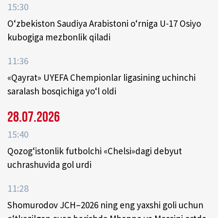
15:30
O‘zbekiston Saudiya Arabistoni o‘rniga U-17 Osiyo
kubogiga mezbonlik qiladi
11:36
«Qayrat» UYEFA Chempionlar ligasining uchinchi
saralash bosqichiga yo‘l oldi
28.07.2026
15:40
Qozog‘istonlik futbolchi «Chelsi»dagi debyut
uchrashuvida gol urdi
11:28
Shomurodov JCH–2026 ning eng yaxshi goli uchun