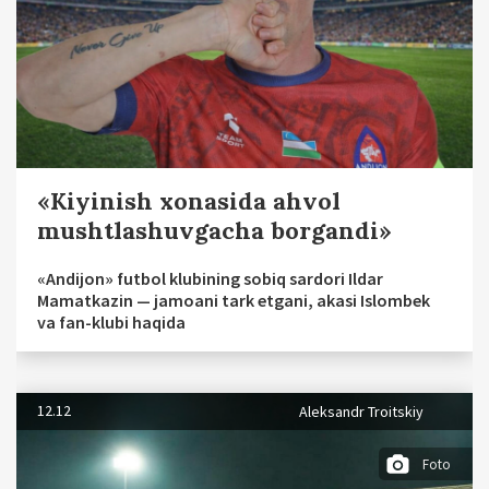
«Kiyinish xonasida ahvol
mushtlashuvgacha borgandi»
«Andijon» futbol klubining sobiq sardori Ildar
Mamatkazin — jamoani tark etgani, akasi Islombek
va fan-klubi haqida
12.12
Aleksandr Troitskiy
Foto