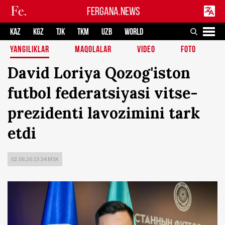
FERGANA.NEWS
KAZ
KGZ
TJK
TKM
UZB
WORLD
YANGILIKLAR
MAQOLALAR
VIDEO
FOTO
David Loriya Qozog'iston
futbol federatsiyasi vitse-
prezidenti lavozimini tark
etdi
02.06.26 13:34 MSK