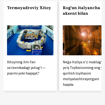
Termoyadroviy Xitoy
Rog‘un italyancha
aksent bilan
Xitoyning ilm-fan
Nega Italiya o‘z mablag‘i
va texnikadagi yutug‘i —
yo‘q Tojikistonning eng yir
piarmi yoki haqiqat?
qurilish loyihasini
moliyalashtirayotgani
haqida