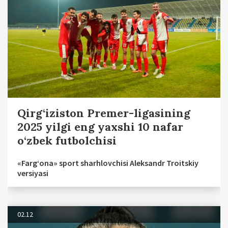
Qirg‘iziston Premer-ligasining
2025 yilgi eng yaxshi 10 nafar
o‘zbek futbolchisi
«Farg‘ona» sport sharhlovchisi Aleksandr Troitskiy
versiyasi
02.12