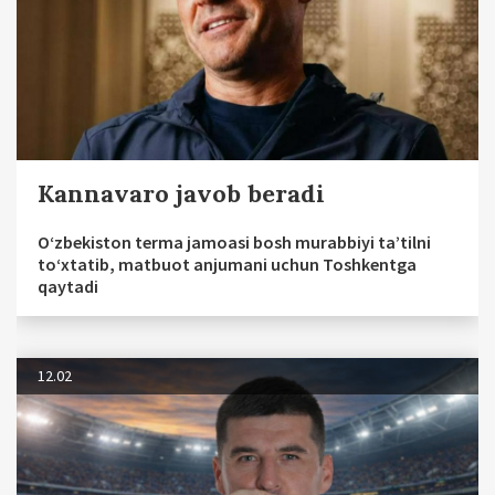
Kannavaro javob beradi
O‘zbekiston terma jamoasi bosh murabbiyi ta’tilni
to‘xtatib, matbuot anjumani uchun Toshkentga
qaytadi
12.02