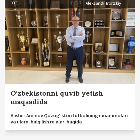
03.11
Aleksandr Troitskiy
O‘zbekistonni quvib yetish
maqsadida
Alisher Aminov Qozog‘iston futbolining muammolari
va ularni halqilish rejalari haqida