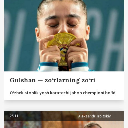
Gulshan — zo‘rlarning zo‘ri
O‘zbekistonlik yosh karatechi jahon chempioni bo‘ldi
25.11
Aleksandr Troitskiy