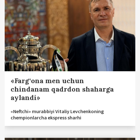
«Farg‘ona men uchun
chindanam qadrdon shaharga
aylandi»
«Neftchi» murabbiyi Vitaliy Levchenkoning
chempionlarcha ekspress sharhi