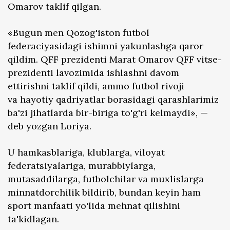
Omarov taklif qilgan.
«Bugun men Qozog'iston futbol
federaciyasidagi ishimni yakunlashga qaror
qildim. QFF prezidenti Marat Omarov QFF vitse-
prezidenti lavozimida ishlashni davom
ettirishni taklif qildi, ammo futbol rivoji
va hayotiy qadriyatlar borasidagi qarashlarimiz
ba'zi jihatlarda bir-biriga to'g'ri kelmaydi», —
deb yozgan Loriya.
U hamkasblariga, klublarga, viloyat
federatsiyalariga, murabbiylarga,
mutasaddilarga, futbolchilar va muxlislarga
minnatdorchilik bildirib, bundan keyin ham
sport manfaati yo'lida mehnat qilishini
ta'kidlagan.